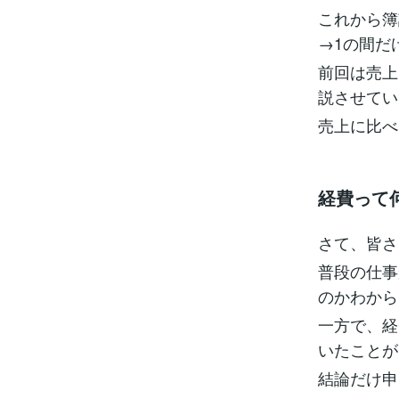
これから簿
→1の間だ
前回は売上
説させてい
売上に比べ
経費って
さて、皆さ
普段の仕事
のかわから
一方で、経
いたことが
結論だけ申