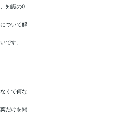
、知識の0
費について解
幸いです。
もなくて何な
言葉だけを聞