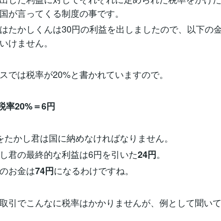
国が言ってくる制度の事です。
はたかしくんは30円の利益を出しましたので、以下の
いけません。
スでは税率が20%と書かれていますので。
税率20%＝6円
をたかし君は国に納めなければなりません。
し君の最終的な利益は6円を引いた
。
24円
のお金は
になるわけですね。
74円
取引でこんなに税率はかかりませんが、例として聞い