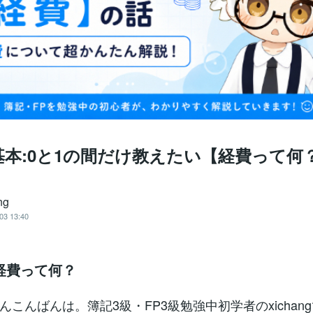
基本:0と1の間だけ教えたい【経費って何
ng
03 13:40
経費って何？
んこんばんは。簿記3級・FP3級勉強中初学者のxichan