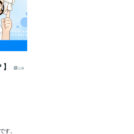
？】
記事
gです。