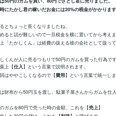
は50円のガムを買い、80円でさとし君に売りました。
時にたかし君の稼いだお金には20%の税金がかかりま
るとちょっと長くなりましたね。
めると話が難しいので一旦税金を横に置いてから考え
上「たかしくん」は経費の扱える彼の会社として扱っ
しくんが人に売るつもりで50円のガムを買った行為で
葉上【
】という言葉で説明されます。
仕入
回はややこしくなるので【
】という言葉で統一し
費用
は財布から50円玉を渡し、駄菓子屋さんからガムを仕
のガムを80円で売った時の金額、これを【
】
売上
生した30円の儲け、これを【
】と呼びます。