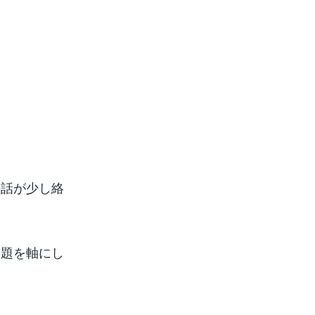
。
の話が少し絡
例題を軸にし