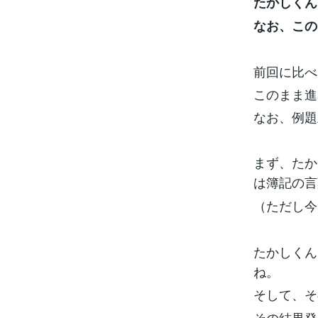
たかしくん
なお、この
前回に比べ
このまま進
なお、例題
まず、たか
は簿記の言
（ただし今
たかしくん
ね。
そして、そ
その結果発