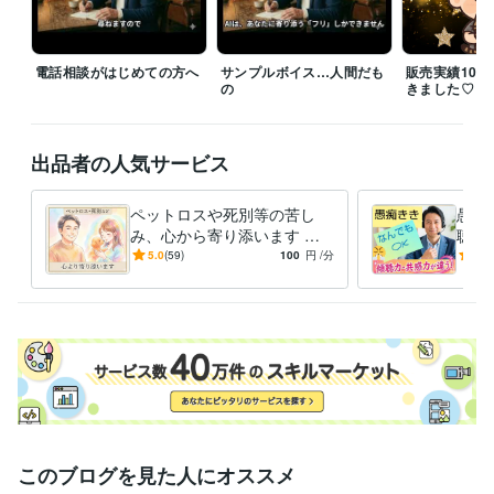
※8月

ほんと早い(⁠;⁠ŏ⁠﹏⁠ŏ⁠)

電話相談がはじめての方へ
サンプルボイス…人間だも
販売実績100
夏本番ですね〜

の
きました♡
もうすでに暑くて

たまりません

出品者の人気サービス
あなたは

いかがお過ごしでしょうか。

ペットロスや死別等の苦し
愚痴
私は

み、心から寄り添います 止
聴力
家庭菜園の夏野菜たちが

まった時計の針、無理に動か
北育
5.0
(59)
100
円
/分
5.0
暑さでぐったり

さなくて大丈夫ですから
なた
自家製の魔法の液たちで

♥️
なんとか耐えてもらってます

暑さに負けるな〜

今日も私は

あなたの電話を

お待ちしております。

　　　　いやさか
このブログを見た人にオススメ
受賞歴