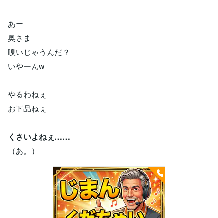
あー
奥さま
嗅いじゃうんだ？
いやーんw
やるわねぇ
お下品ねぇ
くさいよねぇ……
（あ。）