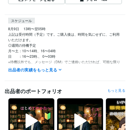
スケジュール
8月9日 　13時〜翌05時

上記は受付時間（予定）です。ご購入後は、時間を気にせずに、ご利用
いただけます。

◎週間の待機予定

月〜土：10〜14時、16〜04時

日　　：16〜23時.、 0〜03時

※待機以外でも、メッセージ（DM）でご連絡いただければ、可能な限り
対応いたします。

出品者の実績をもっと見る
※集中チャットの対応中は、待機予定であっても、離席にしております。
予めご了承ください。

◆問い合わせ、メッセージ(DM)は、いつでも受け付けしております。

出品者のポートフォリオ
もっと見る
(必ず確認しますが、返信にお時間がかかる場合もございます。ご了承く
ださい。)

☆待機時間のリクエストなどありましたら、 メッセージをお送りくださ
い。可能な限り対応いたします。

ご連絡お待ちしております。
