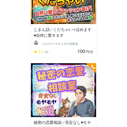
じまん話✅️くだちゃい⭐ほめます
♥️自然に驚きます
いやさか☆やすらぎの傾聴者
100
5.0
円
/分
(4)
秘密の恋愛相談✅️否定なし♥️モヤ