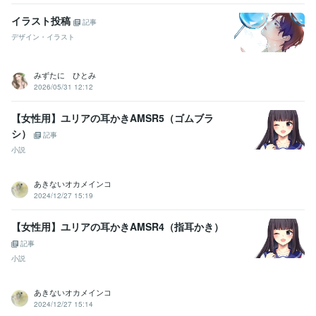
ココナラブログ　毎日投稿中
ほぼ1ヶ月でプラチナランカー入りでき
イラスト投稿
たで賞
プラチナへの道【電話相談】約1ヶ月で到達した私のしたこ
記事
と
「トイレ掃除」の絵で金賞受賞
主演男優賞3回（幼稚園・高校）
デザイン・イラスト
社内の俳句大会:最優秀賞２回、優秀賞1回
自作おとぎ話を執筆→販
売
販売実績100件達成　感謝です♡
みずたに ひとみ
2026/05/31 12:12
資格・検定
個人情報保護士
取得年 : 2009年
【女性用】ユリアの耳かきAMSR5（ゴムブラ
ビジネス・クリエイティブツール
シ）
記事
Access:21年
Excel:26年
Google スプレッドシート:0年
小説
PowerPoint:21年
Word:26年
SAP:2年
ChatGPT:2年
Canva:0年
Vrew:0年
あきないオカメインコ
得意分野
2024/12/27 15:19
悩み相談・カウンセリング
波乱万丈の人生
圧倒的な包容力
人間味
あふれる傾聴力
苦難を乗り越えたゆえの共感力
【女性用】ユリアの耳かきAMSR4（指耳かき）
記事
小説
あきないオカメインコ
2024/12/27 15:14