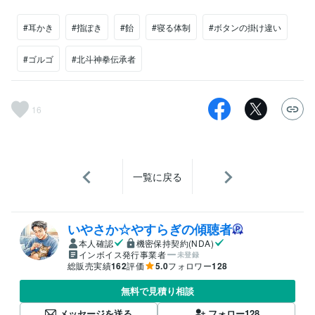
#耳かき
#指ぽき
#飴
#寝る体制
#ボタンの掛け違い
#ゴルゴ
#北斗神拳伝承者
16
一覧に戻る
いやさか☆やすらぎの傾聴者
本人確認
機密保持契約(NDA)
インボイス発行事業者
未登録
総販売実績
162
評価
5.0
フォロワー
128
無料で見積り相談
メッセージを送る
フォロー
128