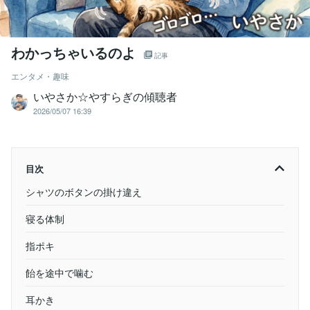
わかっちゃいるのよ
記事
エンタメ・趣味
いやさか☆やすらぎの傾聴者
2026/05/07 16:39
目次
シャツのボタンの掛け違え
寝る体制
指ポキ
飴を途中で噛む
耳かき