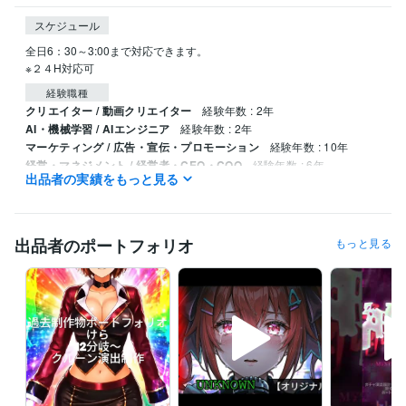
スケジュール
全日6：30～3:00まで対応できます。

※２４H対応可
経験職種
クリエイター / 動画クリエイター
経験年数 : 2年
AI・機械学習 / AIエンジニア
経験年数 : 2年
マーケティング / 広告・宣伝・プロモーション
経験年数 : 10年
経営・マネジメント / 経営者・CEO・COO
経験年数 : 6年
出品者の実績をもっと見る
人事 / 制度企画・組織開発
経験年数 : 4年
受賞歴
ココナラプラチナランク達成（開始1か月）
ココナラプラチナランク
出品者のポートフォリオ
もっと見る
（2か月目～）
ココナラプラチナランク（3か月目～）
ココナラプラ
チナランク（4か月目～）
 ココナラプラチナランク（5 か月目～）
ココナラプラチナランク（６か月目～）
プロクラウドワーカー認定
プログラミング言語・フレームワーク
Google Apps Script:5年
HTML:4年
Java:3年
JavaScript:3年
Python:5年
VBA:3年
Next.js:1年
Node.js:1年
Nuxt.js:2年
Linux:5年
shell:5年
Docker:3年
Ubuntu:4年
PostgreSQL:2年
Git:5年
GitLab:3年
GitHub:4年
TypeScript:4年
Windows Server:1年
MySQL:1年