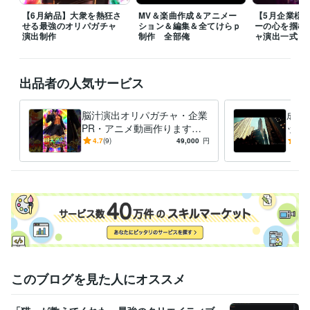
【6月納品】大衆を熱狂さ
MV＆楽曲作成＆アニメー
【5月企業様
ビジネス・クリエイティブツール
せる最強のオリパガチャ
ション＆編集＆全てけらｐ
ーの心を掴む
OBS Studio:1年
BASE:4年
Shopify:2年
Google スプレッドシート:4年
演出制作
制作 全部俺
ャ演出一式
Google ドキュメント:3年
Numbers:1年
Pages:1年
CapCut:3年
Live2D:1年
Excel:12年
Google Analytics:10年
Adobe Firefly:2年
Figma:2年
Framer:1年
Cakewalk:3年
Google スライド:3年
出品者の人気サービス
STUDIO:2年
iZotope RX:2年
Melodyne:2年
Adobe After Effects:1年
得意分野
脳汁演出オリパガチャ・企業
成約
IT相談・システム開発
GAS×スプシ×WebApp　制作
エージェント
PR・アニメ動画作ります
ック
構築GAS,N8N,Dify
アプリ構築
企業店舗様向け完全オーダメイドツ
【納品実績多数】企業・店舗
【法
4.7
(9)
49,000
円
5.0
ール設計
専門用語なし　丸投げオーダメイド
業務設計図作成
PRからオリパガチャ演出ま
で最
自動化
プログラミング
開発
運用
セキュリティ
で制作
制作
形骸化しないモノづく
GAS
業務DX
動画編集・映像制作
オリジナル楽曲制作【納品実績5件】
売れる生
き残る皆に愛されるお店の作り方！
素材なしでもOK、高純度な企業
PR動画
歌ってみたMIX【直近納品実績7件】
フルアニメーションM
V,PV作成
オリパガチャ、ガチャ演出設計～映像制作
経営戦略
起業
ビジネス
コーチング
事業再生
人材育成
肯定感を上げる組織作
作曲
MIX
動画編集
語学力
このブログを見た人にオススメ
英語
ビジネスレベル