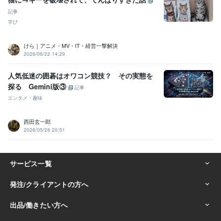
記事
学び
けら｜アニメ・MV・IT・経営一撃解決
2026/06/22 14:29
人気低迷の囲碁はオワコン競技？ その実態を
探る Gemini版③
記事
エンタメ・趣味
西田玄一郎
2026/05/28 20:51