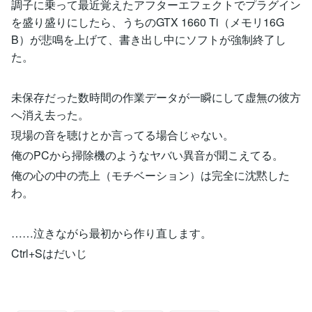
調子に乗って最近覚えたアフターエフェクトでプラグイン
を盛り盛りにしたら、うちのGTX 1660 Ti（メモリ16G
B）が悲鳴を上げて、書き出し中にソフトが強制終了し
た。
未保存だった数時間の作業データが一瞬にして虚無の彼方
へ消え去った。
現場の音を聴けとか言ってる場合じゃない。
俺のPCから掃除機のようなヤバい異音が聞こえてる。
俺の心の中の売上（モチベーション）は完全に沈黙した
わ。
……泣きながら最初から作り直します。
Ctrl+Sはだいじ