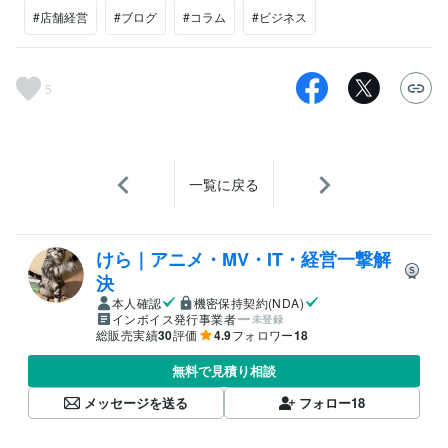
#店舗経営
#ブログ
#コラム
#ビジネス
5
一覧に戻る
けら｜アニメ・MV・IT・経営一撃解
決
本人確認
機密保持契約(NDA)
インボイス発行事業者
未登録
総販売実績
30
評価
4.9
フォロワー
18
無料で見積り相談
メッセージを送る
フォロー
18