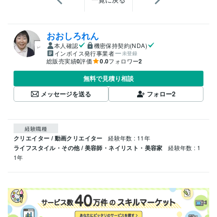
おおしろれん
本人確認
機密保持契約(NDA)
インボイス発行事業者
未登録
総販売実績
0
評価
0.0
フォロワー
2
無料で見積り相談
メッセージを送る
フォロー
2
経験職種
クリエイター / 動画クリエイター
経験年数 : 11年
ライフスタイル・その他 / 美容師・ネイリスト・美容家
経験年数 : 1
1年