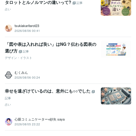
タロットとルノルマンの違いって?
記事
占い
tsukiakaritarot23
2026/08/06 00:41
「図や表は入れれば良い」はNG？伝わる図表の
選び方
記事
デザイン・イラスト
むくみん
2026/08/06 00:24
幸せを遠ざけているのは、意外にも○○でした
記事
占い
心眼コミュニケーター⭐︎紗矢 saya
2026/08/05 23:22