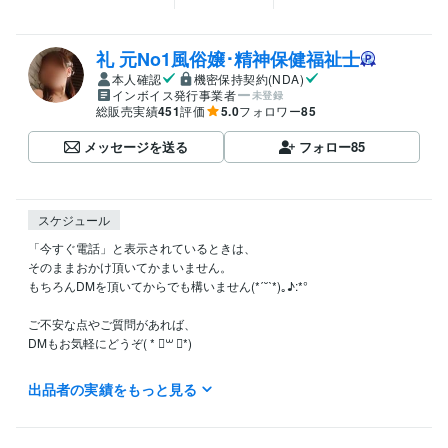
礼 元No1風俗嬢･精神保健福祉士
本人確認
機密保持契約(NDA)
インボイス発行事業者
未登録
総販売実績
451
評価
5.0
フォロワー
85
メッセージを送る
フォロー
85
スケジュール
「今すぐ電話」と表示されているときは、

そのままおかけ頂いてかまいません。

もちろんDMを頂いてからでも構いません(*ˊ˘ˋ*)｡♪:*°

ご不安な点やご質問があれば、

DMもお気軽にどうぞ( * ॑꒳ ॑*)

返信は遅れる場合もございますが、

出品者の実績をもっと見る
必ず拝見し、お返事致します(*ˊ˘ˋ*)｡♪:*°

礼
