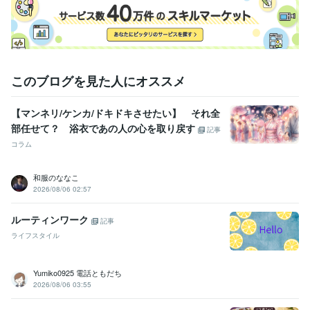
悩み相談・カウンセリング
元No.1風俗嬢/精神保健福祉士
学歴
東北福祉大学
2014年3月 ~ 2016年2月
福島女子短期大学
1992年3月 ~ 1995年2月
日本こども福祉専門学校
2016年3月 ~ 2017年8月
このブログを見た人にオススメ
【マンネリ/ケンカ/ドキドキさせたい】 それ全
部任せて？ 浴衣であの人の心を取り戻す
記事
コラム
和服のななこ
2026/08/06 02:57
ルーティンワーク
記事
ライフスタイル
Yumiko0925 電話ともだち
2026/08/06 03:55