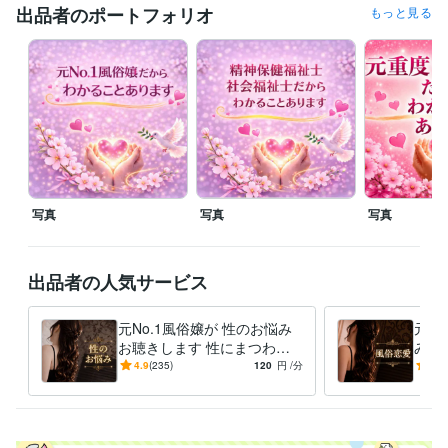
出品者のポートフォリオ
もっと見る
(*ˊ˘ˋ*)｡♪:*°

❁.｡.:*･ﾟ✿.｡.:*･ﾟ❁.｡.:*･ﾟ✿
経験職種
ライフスタイル・その他 / カウンセラー・コーチ
経験年数 : 5年
ライフスタイル・その他 / 保育士・ベビーシッター
経験年数 : 5年
ライフスタイル・その他 / 家事代行
経験年数 : 3年
受賞歴
ココナラ プラチナランク昇格
ココナラ無料ブログ 執筆中
ココナラ 
写真
写真
写真
レギュラーランク昇格
ココナラ販売実績100件突破
ココナラ販売実
績250件突破
ココナラ販売実績400件突破
出品者の人気サービス
資格・検定
精神保健福祉士
取得年 : 2015年
社会福祉士
取得年 : 2016年
元No.1風俗嬢が 性のお悩み
元N
相談支援専門員
取得年 : 2016年
お聴きします 性にまつわ
み優
保育士
取得年 : 1994年
る、すべての事に、偏見なく
嬢・
4.9
(235)
120
円
/分
5.0
優しくお聴きします
へ
ホームヘルパー1級
取得年 : 2012年
幼稚園教諭免許
取得年 : 1994年
得意分野