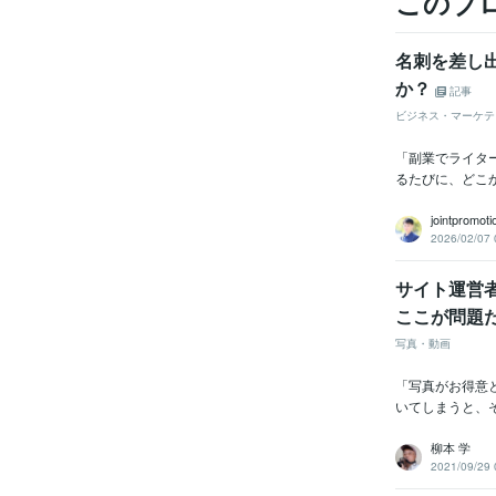
このブ
名刺を差し
か？
記事
ビジネス・マーケテ
「副業でライタ
るたびに、どこか
jointpromot
2026/02/07 
サイト運営
ここが問題
写真・動画
「写真がお得意
いてしまうと、
柳本 学
2021/09/29 