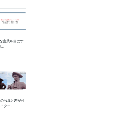
んな言葉を目にす
..
らの写真と差が付
ター...