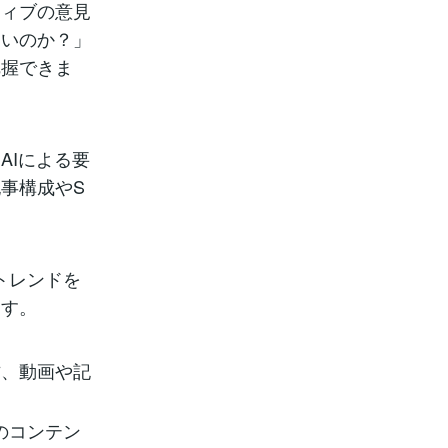
ティブの意見
多いのか？」
把握できま
AIによる要
事構成やS
外トレンドを
ます。
方、動画や記
たのコンテン