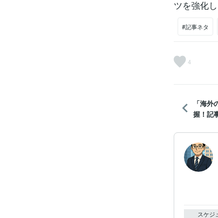
ツを強化し
#記事ネタ
4
「海外
握！記事
スケジ