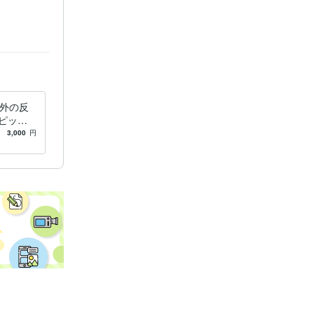
海外の反
ピック
買い
3,000
円