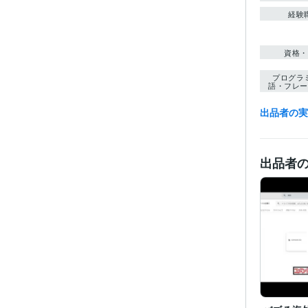
経験
資格・
プログラ
語・フレー
出品者の
得意
語学
出品者