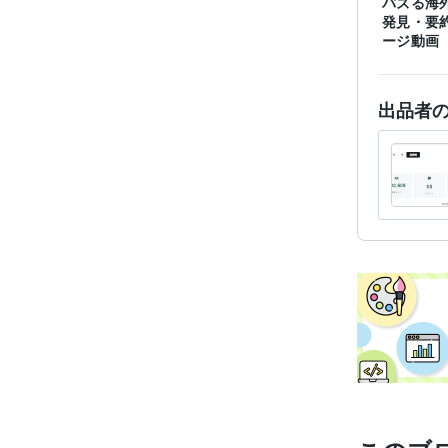
バズる海
発見・要
ージ動画
出品者