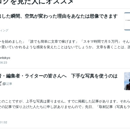
ログを見た人にオススメ
出した瞬間、空気が変わった理由をあなたは想像できます
ィング
ーを始めました」 「誰でも簡単に文章で稼げます」 「スキマ時間で月５万円」 そ
置いていかれるような感覚を覚えたことはないでしょうか。 文章を書くことは、誰.
iontokyo
06:23
者・編集者・ライターの皆さんへ 下手な写真を使うのは
だ
記事
とのことですが、上手な写真は要りません。すでに掲載した記事があります。それ
その記事で採り上げた人たちに申し訳ありませんので」先日、「取材記事（写真もライ
01:02