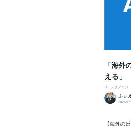
「海外の
える
IT・テクノロジ
ふぃえ
2025/07/
【海外の反応