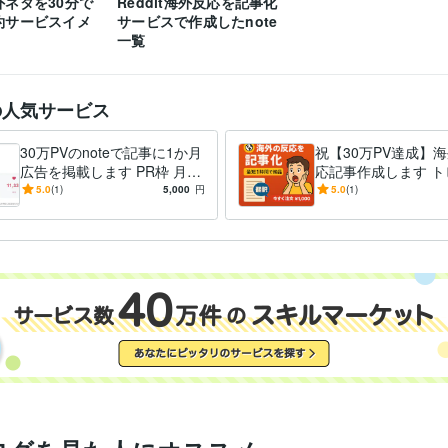
外ネタを30分で
Reddit海外反応を記事化
約サービスイメ
サービスで作成したnote
一覧
の人気サービス
30万PVのnoteで記事に1か月
祝【30万PV達成】
広告を掲載します PR枠 月5,
応記事作成します ト
000円〜（先着制・審査あ
を投げるだけ!まとめ
5.0
(1)
5,000
円
5.0
(1)
り）
割！