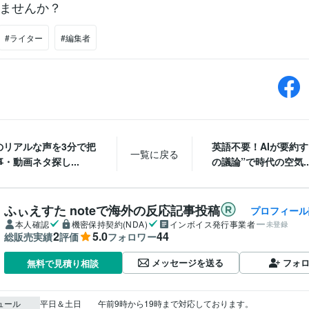
ませんか？
#ライター
#編集者
のリアルな声を3分で把
英語不要！AIが要約す
一覧に戻る
・動画ネタ探し...
の議論”で時代の空気..
ふぃえすた noteで海外の反応記事投稿
プロフィール
本人確認
機密保持契約(NDA)
インボイス発行事業者
未登録
2
5.0
44
総販売実績
評価
フォロワー
メッセージを送る
フォ
無料で見積り相談
ュール
平日＆土日　　午前9時から19時まで対応しております。