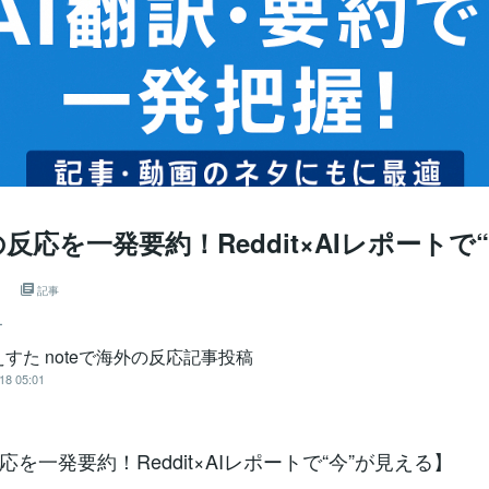
反応を一発要約！Reddit×AIレポートで
」
記事
ー
すた noteで海外の反応記事投稿
18 05:01
を一発要約！Reddit×AIレポートで“今”が見える】