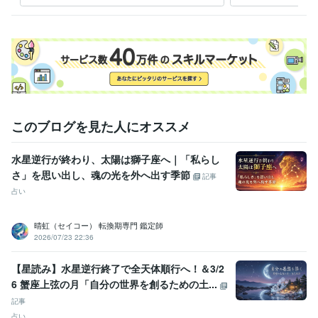
鑑定書
その他ツール
人の隠れた魅力や可能性を見つけること:20年
「なんか話したくなる」と思わせる不思議な安心感:20年
人の価値観を否定せずに素直に受け止められること:20年
得意分野
占い
西洋占星術
タロットカードリーディング
このブログを見た人にオススメ
水星逆行が終わり、太陽は獅子座へ｜「私らし
さ」を思い出し、魂の光を外へ出す季節
記事
占い
晴虹（セイコー） 転換期専門 鑑定師
2026/07/23 22:36
【星読み】水星逆行終了で全天体順行へ！＆3/2
6 蟹座上弦の月「自分の世界を創るための土...
記事
占い