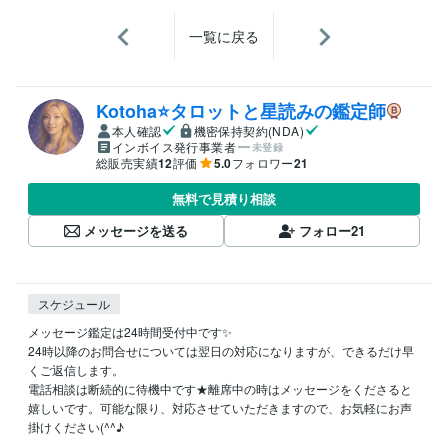
一覧に戻る
Kotoha⭐タロットと星読みの鑑定師
本人確認
機密保持契約(NDA)
インボイス発行事業者
未登録
総販売実績
12
評価
5.0
フォロワー
21
無料で見積り相談
メッセージを送る
フォロー
21
スケジュール
メッセージ鑑定は24時間受付中です✨

24時以降のお問合せについては翌日の対応になりますが、できるだけ早
くご返信します。

電話相談は断続的に待機中です★離席中の時はメッセージをくださると
嬉しいです。可能な限り、対応させていただきますので、お気軽にお声
掛けください(^^♪
