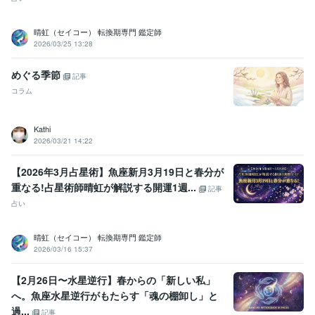
晴虹（セイコー） 転換期専門 鑑定師
2026/03/25 13:28
めぐる季節
記事
コラム
Kathi
2026/03/21 14:22
【2026年3月占星術】魚座新月3月19日と春分が
重なる!占星術師晴虹が解説する開運1週...
記事
占い
晴虹（セイコー） 転換期専門 鑑定師
2026/03/16 15:37
【2月26日〜水星逆行】春からの「新しい私」
へ。魚座水星逆行がもたらす「魂の棚卸し」と
過...
記事