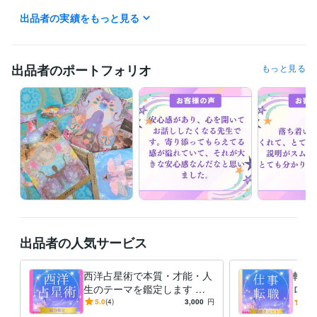
★離席中の場合は、商品ページの『出品者に質問』から「可能なお時間
出品者の実績をもっと見る
ありますか？」「何時から待機しますか？』とメッセージをお送りくだ
さい(^_^)

出品者のポートフォリオ
もっと見る
経験職種
クリエイター / コピーライター
経験年数 : 3年
クリエイター / ライター・編集
経験年数 : 5年
ライフスタイル・その他 / 占い師
経験年数 : 3年
受賞歴
ココナラ占い師開始
資格・検定
メンタル心理カウンセラー
取得年 : 2020年
秘書技能検定2級
取得年 : 1995年
タロットカード士
取得年 : 2020年
出品者の人気サービス
プログラミング言語・フレームワーク
HTML:2年
西洋占星術で本質・才能・人
転職
ビジネス・クリエイティブツール
生のテーマを鑑定します 占
ロッ
Excel:20年
Google サイト:4年
Google スプレッドシート:4年
星術スクールの元ライターが
でい
5.0
(4)
3,000
円
5.0
Google ドキュメント:4年
あなたを丁寧に読み解く本格
Word:20年
WordPress:2年
なた