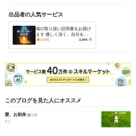
出品者の人気サービス
魂の取り扱い説明書をお届け
ます 優しく深く、自分を愛
せる魂のガイドをいたします
5.0
(1)
2,000
円
このブログを見た人にオススメ
愛、お刺身
記事
占い