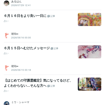
あるはん
2026/07/29 12:41
６月１６日をより良い一日に
記事
占い
琥珀∞
2026/06/16 00:00
６月１５日へむけたメッセージ
記事
占い
琥珀∞
2026/06/15 00:18
【はじめての守護霊鑑定】気になってるけど、
よくわからない…そんな方へ
記事
占い
ミウ・シャーマ