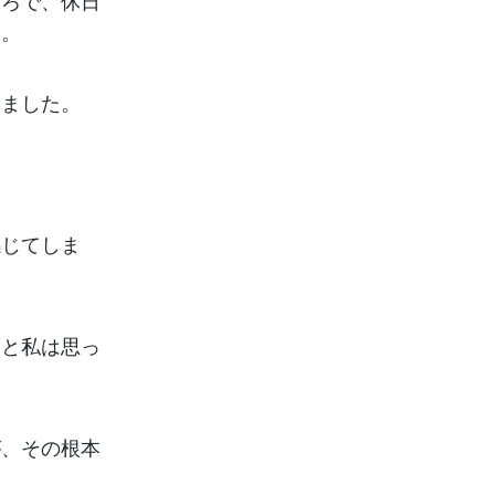
ころで、休日
す。
いました。
感じてしま
なと私は思っ
が、その根本