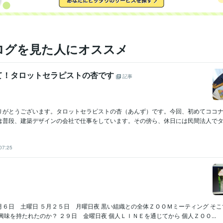
ログを見た人にオススメ
て！タロットセラピストの杏です
記事
りがとうございます。タロットセラピストの杏（あんず）です。今回、初めてココ
は普段、建築デザインの会社で仕事をしています。その傍ら、休日には民間法人でタロ
07:25
月６日 土曜日 ５月２５日 月曜日夜 黒い組織との全体ＺＯＯＭミーティング そ
興味を持たれたのか？ ２９日 金曜日夜 個人ＬＩＮＥを通じてから 個人ＺＯＯ...