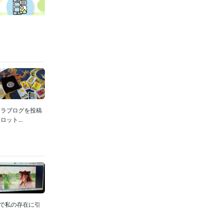
ナラブログを投稿
ット...
こで私の存在に引