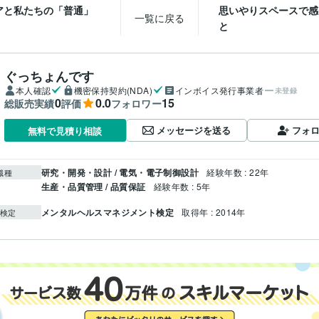
アと私たちの「普通」
思いやりスペースで感
一覧に戻る
と
ぐっちょんです
本人確認
機密保持契約(NDA)
インボイス発行事業者
未登録
0
0.0
15
総販売実績
評価
フォロワー
メッセージを送る
フォ
無料で見積り相談
研究・開発・設計 / 電気・電子制御設計
経験年数 : 22年
職種
生産・品質管理 / 品質保証
経験年数 : 5年
メンタルヘルスマネジメント検定
取得年 : 2014年
検定