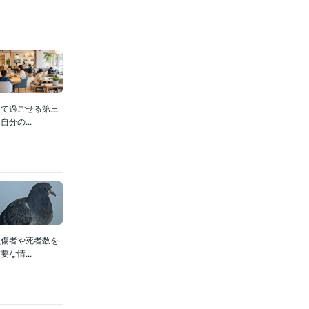
して過ごせる第三
分の...
負傷者や死者数を
な情...