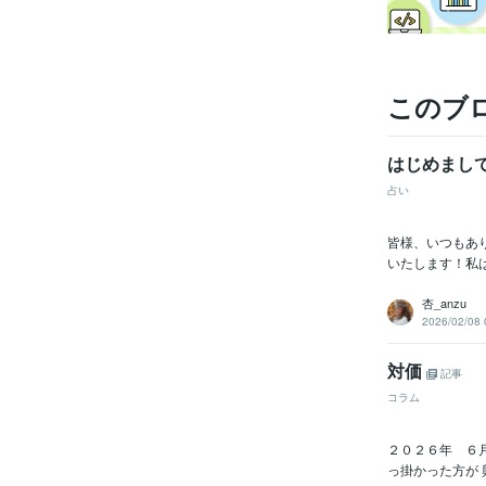
このブ
はじめまし
占い
皆様、いつもあ
いたします！私
杏_anzu
2026/02/08 
対価
記事
コラム
２０２６年 ６
っ掛かった方が 