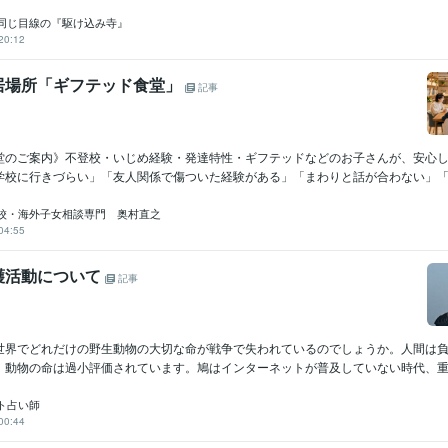
同じ目線の『駆け込み寺』
20:12
居場所「ギフテッド食堂」
記事
堂のご案内》不登校・いじめ経験・発達特性・ギフテッドなどのお子さんが、安心
学校に行きづらい」「友人関係で傷ついた経験がある」「まわりと話が合わない」「自
校・海外子女相談専門 奥村直之
04:55
護活動について
記事
世界でどれだけの野生動物の大切な命が戦争で失われているのでしょうか。人間は
、動物の命は過小評価されています。鳩はインターネットが普及していない時代、重要
ト占い師
00:44