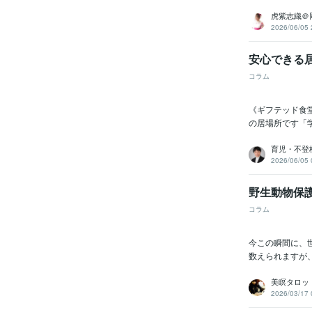
虎紫志織＠
2026/06/05 
安心できる
コラム
《ギフテッド食
の居場所です「
育児・不登
2026/06/05 
野生動物保
コラム
今この瞬間に、
数えられますが
美瞑タロッ
2026/03/17 