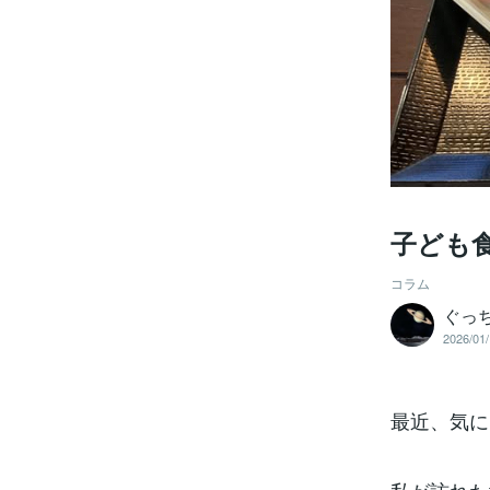
子ども
コラム
ぐっ
2026/01/
最近、気に