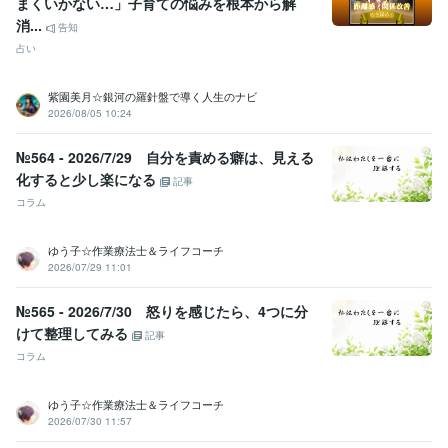
まくいかない…」子育ての悩みを根本から解
消...
告知
占い
紫園美月☆銀河の羅針盤で導く人生のナビ
2026/08/05 10:24
№564 - 2026/7/29 自分を責める癖は、見える
化すると少し楽になる
記事
コラム
ゆう子☆作業療法士＆ライフコーチ
2026/07/29 11:01
№565 - 2026/7/30 怒りを感じたら、4つに分
けて整理してみる
記事
コラム
ゆう子☆作業療法士＆ライフコーチ
2026/07/30 11:57