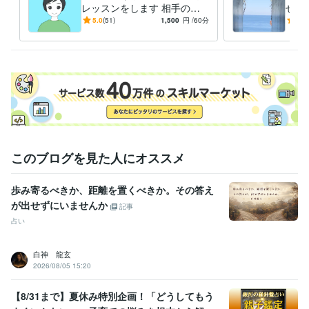
レッスンをします 相手の心
せ！
得意分野
と本音が分る話の聴き方です
と成
5.0
(51)
1,500
円
/60分
5.0
悩み相談・カウンセリング
カウンセリング、傾聴スキル、コーチン
ージ
グ
学習指導・資格・キャリア相談
願望実現、セルフイメージアップ
学歴
明治大学
2013年3月 ~ 2017年2月
このブログを見た人にオススメ
歩み寄るべきか、距離を置くべきか。その答え
が出せずにいませんか
記事
占い
白神 龍玄
2026/08/05 15:20
【8/31まで】夏休み特別企画！「どうしてもう