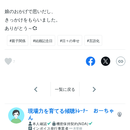
娘のおかげで思いだし、
きっかけをもらいました。
ありがとう～💞
#親子関係
#結婚記念日
#日々の幸せ
#言語化
7
一覧に戻る
現場力を育てる傾聴ﾄﾚｰﾅｰ おーちゃ
ん
本人確認
機密保持契約(NDA)
インボイス発行事業者
未登録