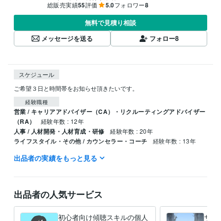
総販売実績
55
評価
5.0
フォロワー
8
無料で見積り相談
メッセージを送る
フォロー
8
スケジュール
ご希望３日と時間帯をお知らせ頂きたいです。
経験職種
営業 / キャリアアドバイザー（CA）・リクルーティングアドバイザー
（RA）
経験年数 : 12年
人事 / 人材開発・人材育成・研修
経験年数 : 20年
ライフスタイル・その他 / カウンセラー・コーチ
経験年数 : 13年
出品者の実績をもっと見る
職歴
個人利用
2017年2月 ~ 現在
資格・検定
出品者の人気サービス
キャリアコンサルタント
取得年 : 2012年
産業カウンセラー
取得年 : 2011年
衛生管理者
取得年 : 2006年
初心者向け傾聴スキルの個人
サク