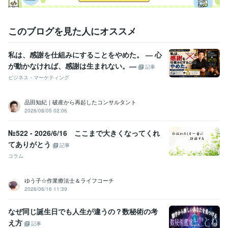
このブログを見た人にオススメ
私は、感謝を仕組みにすることをやめた。 ― 心
が動かなければ、感謝は生まれない。―
記事
ビジネス・マーケティング
品田知紀｜破産から再起したコンサルタント
2026/08/05 02:06
№522 - 2026/6/16 ここまで大きくなってくれ
てありがとう
記事
コラム
ゆう子☆作業療法士＆ライフコーチ
2026/06/16 11:39
なぜ同じ誕生日でも人生が違うの？数秘術の考
え方
記事