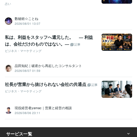
占い
数秘術☆ことね
2026/08/01 13:07
私は、利益をスタッフへ還元した。 ― 利益
は、会社だけのものではない。―
記事
ビジネス・マーケティング
品田知紀｜破産から再起したコンサルタント
2026/08/07 01:59
社長が営業から抜けられない会社の共通点
記事
ビジネス・マーケティング
現役経営者yamac｜営業と経営の相談
2026/08/06 23:11