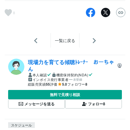
8
一覧に戻る
現場力を育てる傾聴ﾄﾚｰﾅｰ おーちゃ
ん
本人確認
機密保持契約(NDA)
インボイス発行事業者
未登録
総販売実績
55
評価
5.0
フォロワー
8
無料で見積り相談
メッセージを送る
フォロー
8
スケジュール