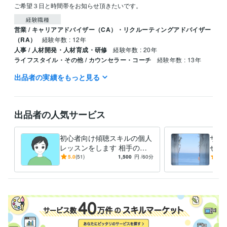
ご希望３日と時間帯をお知らせ頂きたいです。
経験職種
営業 / キャリアアドバイザー（CA）・リクルーティングアドバイザー
（RA）
経験年数 : 12年
人事 / 人材開発・人材育成・研修
経験年数 : 20年
ライフスタイル・その他 / カウンセラー・コーチ
経験年数 : 13年
出品者の実績をもっと見る
職歴
個人利用
2017年2月 ~ 現在
資格・検定
出品者の人気サービス
キャリアコンサルタント
取得年 : 2012年
産業カウンセラー
取得年 : 2011年
衛生管理者
取得年 : 2006年
初心者向け傾聴スキルの個人
サク
レッスンをします 相手の心
せ！
得意分野
と本音が分る話の聴き方です
と成
5.0
(51)
1,500
円
/60分
5.0
悩み相談・カウンセリング
カウンセリング、傾聴スキル、コーチン
ージ
グ
学習指導・資格・キャリア相談
願望実現、セルフイメージアップ
学歴
明治大学
2013年3月 ~ 2017年2月