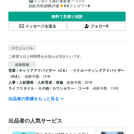
インボイス発行事業者
未登録
総販売実績
55
評価
5.0
フォロワー
8
無料で見積り相談
メッセージを送る
フォロー
8
スケジュール
ご希望３日と時間帯をお知らせ頂きたいです。
経験職種
営業 / キャリアアドバイザー（CA）・リクルーティングアドバイザー
（RA）
経験年数 : 12年
人事 / 人材開発・人材育成・研修
経験年数 : 20年
ライフスタイル・その他 / カウンセラー・コーチ
経験年数 : 13年
出品者の実績をもっと見る
職歴
個人利用
2017年2月 ~ 現在
資格・検定
出品者の人気サービス
キャリアコンサルタント
取得年 : 2012年
産業カウンセラー
取得年 : 2011年
衛生管理者
取得年 : 2006年