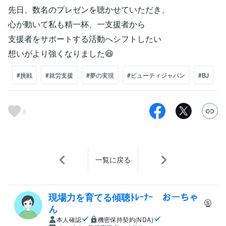
先日、数名のプレゼンを聴かせていただき、
心が動いて私も精一杯、一支援者から
支援者をサポートする活動へシフトしたい
想いがより強くなりました😆
#挑戦
#就労支援
#夢の実現
#ビューティジャパン
#BJ
8
一覧に戻る
現場力を育てる傾聴ﾄﾚｰﾅｰ おーちゃ
ん
本人確認
機密保持契約(NDA)