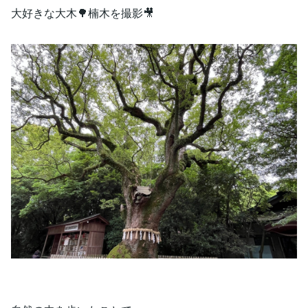
大好きな大木🌳楠木を撮影🎥