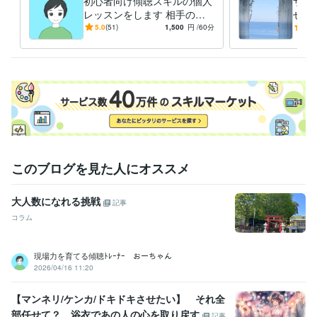
初心者向け傾聴スキルの個人
サク
レッスンをします 相手の心
せ！
得意分野
と本音が分る話の聴き方です
と成
5.0
(51)
1,500
円
/60分
5.0
悩み相談・カウンセリング
カウンセリング、傾聴スキル、コーチン
ージ
グ
学習指導・資格・キャリア相談
願望実現、セルフイメージアップ
学歴
明治大学
2013年3月 ~ 2017年2月
このブログを見た人にオススメ
大人数になれる挑戦
記事
コラム
現場力を育てる傾聴ﾄﾚｰﾅｰ おーちゃん
2026/04/16 11:20
【マンネリ/ケンカ/ドキドキさせたい】 それ全
部任せて？ 浴衣であの人の心を取り戻す
記事