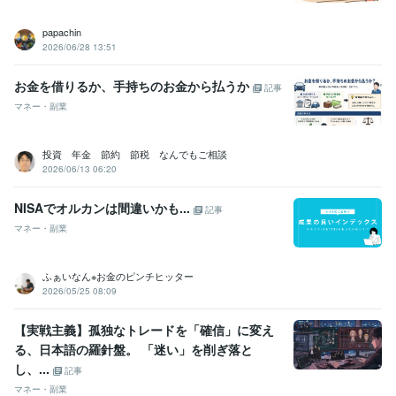
papachin
2026/06/28 13:51
お金を借りるか、手持ちのお金から払うか
記事
マネー・副業
投資 年金 節約 節税 なんでもご相談
2026/06/13 06:20
NISAでオルカンは間違いかも...
記事
マネー・副業
ふぁいなん※お金のピンチヒッター
2026/05/25 08:09
【実戦主義】孤独なトレードを「確信」に変え
る、日本語の羅針盤。 ​「迷い」を削ぎ落と
し、...
記事
マネー・副業