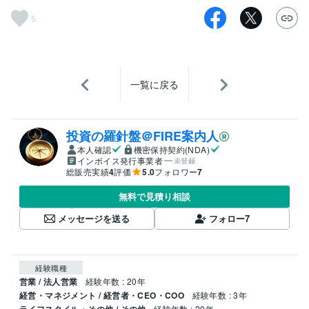
5
一覧に戻る
投資の羅針盤＠FIRE案内人
本人確認
機密保持契約(NDA)
インボイス発行事業者
未登録
総販売実績
4
評価
5.0
フォロワー
7
無料で見積り相談
メッセージを送る
フォロー
7
経験職種
営業 / 法人営業
経験年数 : 20年
経営・マネジメント / 経営者・CEO・COO
経験年数 : 3年
ライフスタイル・その他 / その他
経験年数 : 20年