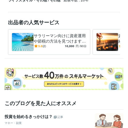
出品者の人気サービス
サラリーマン向けに資産運用
資産
や節税の方法を見つけます
経験
人生を豊かにするために、資
届け
5.0
(2)
10,000
円
/90分
5.0
産運用と節税をしましょう！
このブログを見た人にオススメ
投資を始めるきっかけは？
記事
マネー・副業