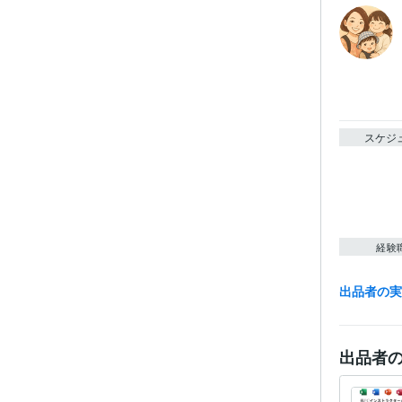
スケジ
経験
出品者の
受賞
出品者
資格・
プログラ