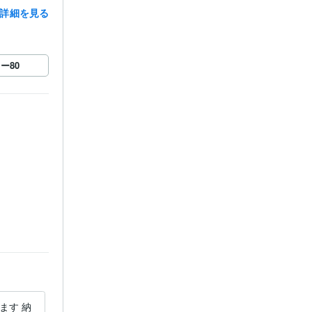
詳細を見る
ロー
80
年
献ポイント1
ます 納
OfficeのプロがExcel作業代行