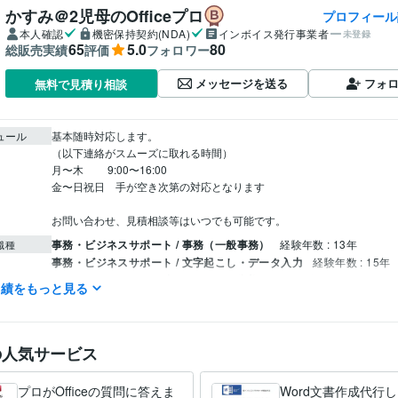
かすみ＠2児母のOfficeプロ
プロフィール
本人確認
機密保持契約(NDA)
インボイス発行事業者
未登録
65
5.0
80
総販売実績
評価
フォロワー
メッセージを送る
フォ
無料で見積り相談
ュール
基本随時対応します。

（以下連絡がスムーズに取れる時間）

月〜木         9:00〜16:00

金〜日祝日　手が空き次第の対応となります

お問い合わせ、見積相談等はいつでも可能です。
事務・ビジネスサポート / 事務（一般事務）
経験年数 : 13年
職種
事務・ビジネスサポート / 文字起こし・データ入力
経験年数 : 15年
ライフスタイル・その他 / キャリア・資格アドバイザー
経験年数 : 5
実績をもっと見る
パソコンスクールお客様アンケート結果全国2位（105校中）
社内貢
歴
位
の人気サービス
マイクロソフト オフィス スペシャリスト（MOS）
取得年 : 2011年
検定
プロがOfficeの質問に答えま
Word文書作成代行し
VBA:4年
CSS:4年
HTML:4年
ミング言