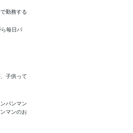
部で勤務する
がら毎日バ
が、子供って
。
アンパンマン
パンマンのお