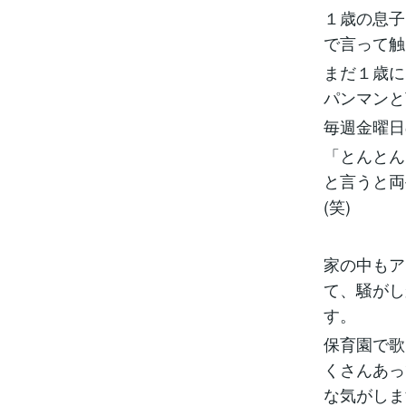
１歳の息子
で言って触
まだ１歳に
パンマンと
毎週金曜日
「とんとん
と言うと両
(笑)
家の中もア
て、騒がし
す。
保育園で歌
くさんあっ
な気がしま