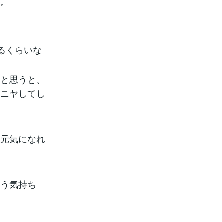
ね。
いるくらいな
！と思うと、
ヤニヤしてし
に元気になれ
いう気持ち