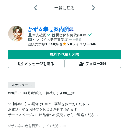
一覧に戻る
かず☆幸せ案内所
本人確認
機密保持契約(NDA)
インボイス発行事業者
未登録
総販売実績
1,348
評価
5.0
フォロワー
396
無料で見積り相談
メッセージを送る
フォロー
396
スケジュール
8/9(日)・10(月)断続的に待機しますm(__)m

✅【離席中】の場合はDMでご要望をお伝えください

お電話可能なお時間をお伝えさせて頂きます

サービスページの「出品者への質問」からご連絡ください

✅サムネの色を目安にしてください☺️
