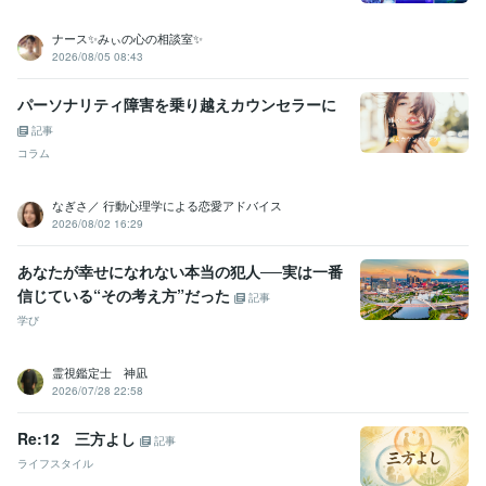
ココナラ相談員
2023年7月 ~ 現在
ナース✨みぃの心の相談室✨
受賞歴
2026/08/05 08:43
Amazonkindleにて電子書籍2冊目出版
Amazonkindleにて電子書籍1
冊目出版
研修講師開始
人気者の「聞く力」
「幸せ」って何なん？
パーソナリティ障害を乗り越えカウンセラーに
☆令和版　美容室攻略マニュアル
イキイキ社員が育つ「3つの方
記事
法」
幸せのロードマップ（ワークシート）
なぜか好かれる人　なぜ
か嫌われる人
「変わりたい」と考えてる人へ
心が楽になる意識　〜
コラム
51対49〜
続・人気者の「聞く力」
うまいこといかのはあんたのせ
いや
電話相談で「選ばれる人になる！」
なぎさ／ 行動心理学による恋愛アドバイス
2026/08/02 16:29
ビジネス・クリエイティブツール
Excel:20年
Word:20年
PowerPoint:20年
WordPress:3年
あなたが幸せになれない本当の犯人──実は一番
PowerDirector:10年
Canva:0年
信じている“その考え方”だった
記事
得意分野
学び
悩み相談・カウンセリング
⭐️雑談・相談・世間話し
⭐️これまでのご
相談について
⭐️人間関係
⭐️ネガティブ・マイナス思考
⭐️愛情もって
霊視鑑定士 神凪
安心をお届け
⭐️AB型双子座の見方・捉え方・考え方
⭐️たくさんの失
2026/07/28 22:58
敗経験が僕の引き出し
⭐️自分の長所・強みを活かす考え方
⭐️人生を
豊かに！コーチングメニュー各種
⭐️ゆるーい関西弁講座
Re:12 三方よし
記事
雑談
相談
世間話
自己肯定感
自信
ネガティブ
マイナス思考
ライフスタイル
電話相談
コーチング
住まい・美容・生活相談
⭐️男女、髪のお悩みにお答えします
⭐️美容