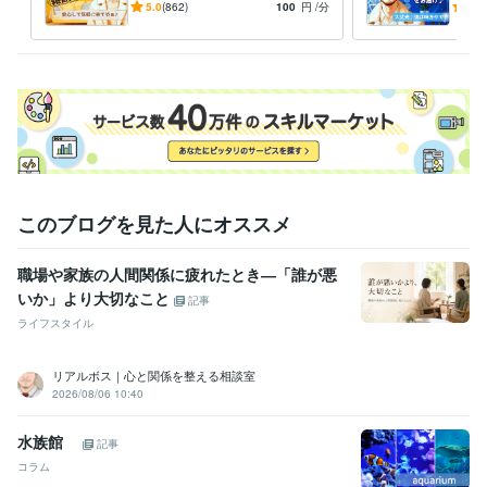
談・相談・お試し…何でもO
安の
5.0
(862)
100
円
/分
5.0
⭐️その他ご質問等ございましたら

K☘️一緒に心温まる時間にし
てや
　お気軽にメッセージ頂ければと思います

よ〜
で✨
よろしくお願いします✨
経験職種
経営・マネジメント / 経営者・CEO・COO
経験年数 : 25年
人事 / 人材開発・人材育成・研修
経験年数 : 22年
ライフスタイル・その他 / 美容師・ネイリスト・美容家
経験年数 : 3
6年
ライフスタイル・その他 / カウンセラー・コーチ
経験年数 : 2年
このブログを見た人にオススメ
職歴
職場や家族の人間関係に疲れたとき―「誰が悪
美容室勤務
2000年3月 ~ 現在
いか」より大切なこと
店長就任
2000年3月 ~ 2005年2月
記事
ヨーロッパ留学
2005年3月 ~ 2005年9月
ライフスタイル
美容室創業
2006年2月 ~ 現在
研修講師
2000年3月 ~ 現在
リアルボス｜心と関係を整える相談室
美容室2店舗目出店
2010年11月 ~ 現在
2026/08/06 10:40
美容室3店舗目出店
2012年2月 ~ 現在
FC展開
2010年3月 ~ 現在
水族館
記事
執筆活動
2022年9月 ~ 2022年10月
2022年12月 ~ 2023年2月
コラム
心理カウンセラー
2023年3月 ~ 現在