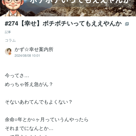
#274【幸せ】ボチボチいってもええやんか
記事
コラム
かず☆幸せ案内所
2024/08/08 10:01
今ってさ…
めっちゃ答え急がん？
そないあわてんでもよくない？
余命○年とか○ヶ月っていうんやったら
それまでになんとか…