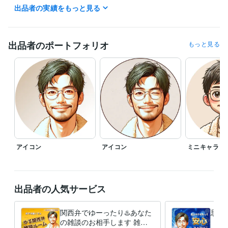
　・オールジャンルで話す関西弁で雑談は「黄色」

出品者の実績をもっと見る
　・思いやりを感じて安心したい時は「青」

　・優しく愛ある（厳しい？）アドバイスが必要な時は「赤」

✅ご要望頂ければ深夜・早朝も可能です

出品者のポートフォリオ
もっと見る
（DMでお問い合わせください）

✅ブログ書いてます

（2026年1月現在　約470記事）

✅コンテンツ一覧になります↓

https://coconala.com/blogs/524717/628046

ーーーーーーーーーーーーーーー

⭐️関西弁に抵抗があればおっしゃってください。

アイコン
アイコン
ミニキャラ
　標準語でがんばってみます^_^

⭐️事前にお名前・ニックネーム等教えて

　頂けるとお話ししやすいと思います

出品者の人気サービス
　僕の事は「かず」「かずくん」など

　呼びやすいよう呼んで頂ければと思います

関西弁でゆーったり♨️あなた
思い
⭐️敬語・タメ口等　ご希望をおっしゃってください

の雑談のお相手します 雑
「安