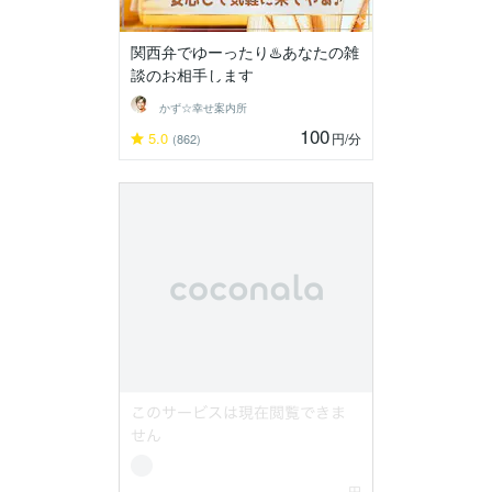
関西弁でゆーったり♨️あなたの雑
談のお相手します
かず☆幸せ案内所
100
5.0
円
/分
(862)