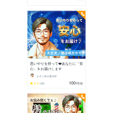
思いやりを持って❤️あなたに「安
心」をお届けします
かず☆幸せ案内所
100
5.0
円
/分
(45)