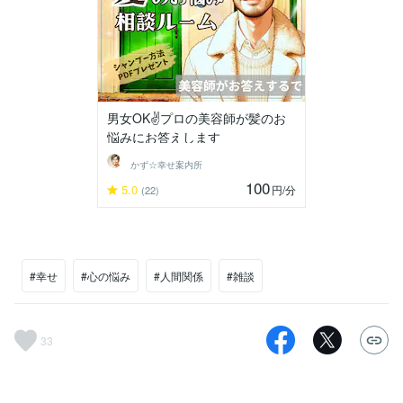
男女OK✌️プロの美容師が髪のお
悩みにお答えします
かず☆幸せ案内所
100
5.0
円
/分
(22)
#幸せ
#心の悩み
#人間関係
#雑談
33