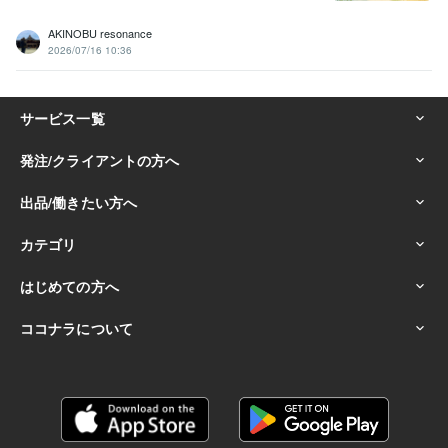
室の過ごし方
⭐️美容師と楽しく雑談
AKINOBU resonance
#美容師
#美容室
#髪のお悩み
#ヘアケア
#シャンプー選び
2026/07/16 10:36
#コミュニケーション
#電話相談
#ビデオチャット