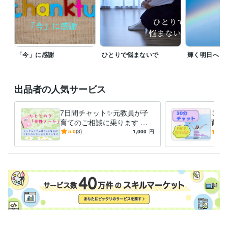
日商簿記検定3級
取得年 : 2024年
情報処理技術者（初級システムアドミニストレータ）
取得年 : 2004
年
秘書技能検定3級
取得年 : 1996年
中学校教諭免許
取得年 : 1996年
「今」に感謝
ひとりで悩まないで
輝く明日へ
高等学校教諭免許
取得年 : 1996年
養護学校教諭免許
取得年 : 2011年
TOEIC
取得年 : 2013年
出品者の人気サービス
得意分野
悩み相談・カウンセリング
障害のあるお子さんに関する相談
先生方
7日間チャット✨元教員が子
３０
の働き方やキャリアに関する相談
特別支援学級の授業づくりに関す
育てのご相談に乗ります 発
育て
る相談
達障害/学習障害/不登校/行き
期/
5.0
(3)
1,000
円
5.0
子育て支援
教育
教員
子育て
働き方改革
特別支援教育
中学校
渋り/思春期/進路/親子関係
み/
小学校
特別支援学校
キャリア教育
学習指導・資格・キャリア相談
お子さんに合った学習方法を提案す
る
語学力
英語
日常会話レベル