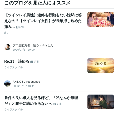
このブログを見た人にオススメ
【ツインレイ男性】連絡も行動もない沈黙は答
えなの？【ツインレイ女性】が長年押し込めた
痛み...
記事
占い
プロ霊能力者 結心（ゆうしん）
2026/07/31 20:00
Re:23 諦める
記事
ライフスタイル
AKINOBU resonance
2026/07/27 13:41
条件の良い求人を見るほど、「私なんか無理
だ」と勝手に諦めるあなたへ
記事
ライフスタイル