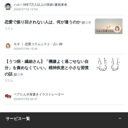
ハル✨18年7万人以上の実績×書籍著者
2026/07/16 12:54
恋愛で振り回されない人は、何が違うのか
記事
コラム
モネ ｜ 恋愛コラムニスト・占い師
2026/07/06 13:40
【うつ病・繊細さん】「機嫌よく過ごせない自
分」を責めなくていい。精神疾患と小さな習慣
の話
記事
コラム
ベアたん＠落書きイラストレーター
2026/07/02 02:47