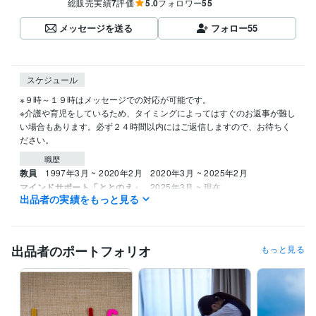
総販売実績
7
評価
5.0
フォロワー
55
メッセージを送る
フォロー
55
スケジュール
※９時～１９時はメッセージでの対応が可能です。

※介護や育児をしているため、タイミングによってはすぐのお返事が難し
い場合もあります。必ず２４時間以内にはご返信しますので、お待ちく
ださい。
職歴
教員
1997年3月 ~ 2020年2月
2020年3月 ~ 2025年2月
マインドサポート「ととのえ」
2025年3月 ~ 現在
出品者の実績をもっと見る
受賞歴
ココナラブログ「知的障害＆自閉スペクトラム症児の子育て」
教師
が自分を守り、保護者を味方にする「日常と危機の羅針盤」
出品者のポートフォリオ
もっと見る
資格・検定
実用英語技能検定準1級
取得年 : 1995年
日本漢字能力検定準1級
取得年 : 2022年
メンタルケア心理士
取得年 : 2014年