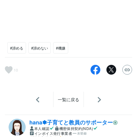
#諦める
#諦めない
#機嫌
10
一覧に戻る
hana✽子育てと教員のサポーター
本人確認
機密保持契約(NDA)
インボイス発行事業者
未登録