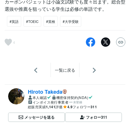
カーボンバジェットは小論文試験でも度々出ます。総合型
選抜や推薦を狙っている学生は必修の単語です。
#英語
#TOEIC
#英検
#大学受験
4
一覧に戻る
Hiroto Takeda
本人確認
機密保持契約(NDA)
インボイス発行事業者
未登録
総販売実績
1,141
評価
4.9
フォロワー
311
メッセージを送る
フォロー
311