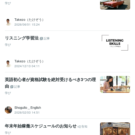
学び
Takezo（たけぞう）
2026/06/01 15:24
リスニング学習法
記事
学び
Takezo（たけぞう）
2024/12/13 04:11
英語初心者が資格試験を絶対受けるべき3つの理
由
記事
学び
Shoguito＿English
2026/02/03 14:51
年末年始稼働スケジュールのお知らせ
告知
学び