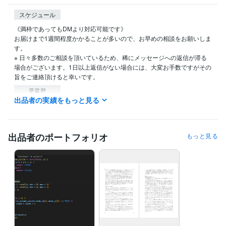
スケジュール
《満枠であってもDMより対応可能です》

お届けまで1週間程度かかることが多いので、お早めの相談をお願いしま
す。

※ 日々多数のご相談を頂いているため、稀にメッセージへの返信が滞る
場合がございます。1日以上返信がない場合には、大変お手数ですがその
旨をご連絡頂けると幸いです。
受賞歴
出品者の実績をもっと見る
Webアプリ開発ハッカソン　最優秀賞
情報処理学会　研究論文
資格・検定
TOEIC L&R 900点
取得年 : 2020年
出品者のポートフォリオ
もっと見る
実用英語技能検定準1級（準2級、2級も所持）
取得年 : 2017年
G資格
取得年 : 2020年
IoT検定 ユーザー試験 パワー・ユーザー
取得年 : 2021年
セキュリティ・スペシャリスト試験
取得年 : 2021年
中国語検定２級
取得年 : 2019年
経営学検定 初級（96点）
取得年 : 2021年
統計検定データサイエンス発展
取得年 : 2021年
得意分野