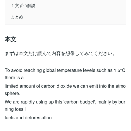
１文ずつ解説
まとめ
本文
まずは本文だけ読んで内容を想像してみてください。
To avoid reaching global temperature levels such as 1.5°C
there is a
limited amount of carbon dioxide we can emit into the atmo
sphere.
We are rapidly using up this 'carbon budget', mainly by bur
ning fossil
fuels and deforestation.