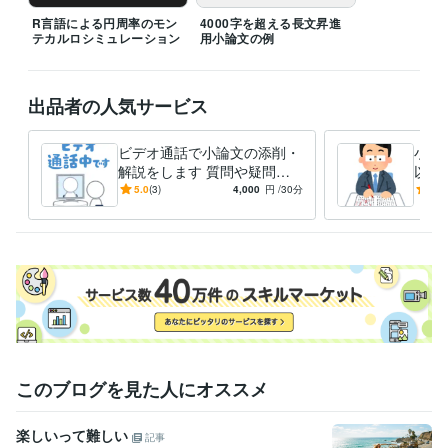
ライティング・翻訳
文章添削
小論文執筆サポート
文章作成
ライティング 添削
R言語による円周率のモン
4000字を超える長文昇進
テカルロシミュレーション
用小論文の例
出品者の人気サービス
ビデオ通話で小論文の添削・
小論
解説をします 質問や疑問を
以上
すぐに解消できるビデオ通話
けた
5.0
(3)
4,000
円
/30分
4.9
付き
このブログを見た人にオススメ
楽しいって難しい
記事