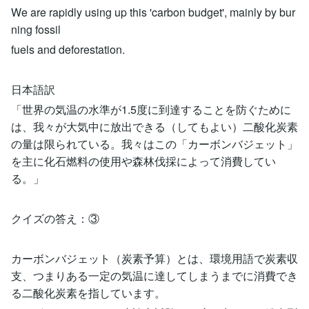
We are rapidly using up this 'carbon budget', mainly by bur
ning fossil
fuels and deforestation.
日本語訳
「世界の気温の水準が1.5度に到達することを防ぐために
は、我々が大気中に放出できる（してもよい）二酸化炭素
の量は限られている。我々はこの「カーボンバジェット」
を主に化石燃料の使用や森林伐採によって消費してい
る。」
クイズの答え：③
カーボンバジェット（炭素予算）とは、環境用語で炭素収
支、つまりある一定の気温に達してしまうまでに消費でき
る二酸化炭素を指しています。