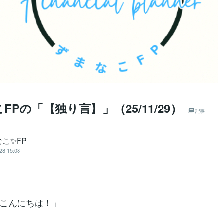
FPの「【独り言】」（25/11/29）
記事
こ✨FP
28 15:08
こんにちは！」