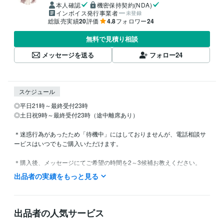
本人確認
機密保持契約(NDA)
インボイス発行事業者
未登録
総販売実績
20
評価
4.8
フォロワー
24
無料で見積り相談
メッセージを送る
フォロー
24
スケジュール
◎平日21時～最終受付23時

◎土日祝9時～最終受付23時（途中離席あり）

＊迷惑行為があったため「待機中」にはしておりませんが、電話相談サ
ービスはいつでもご購入いただけます。

＊購入後、メッセージにてご希望の時間を2～3候補お教えください。

出品者の実績をもっと見る
＊日中は本業があるため、平日18時頃まではお返事をできない場合がご
ざいます。

確認次第すぐにお返事いたしますので、ご了承ください。

出品者の人気サービス
＊時間や相談内容でご不明な点がございましたら、DMにてお気軽にお問