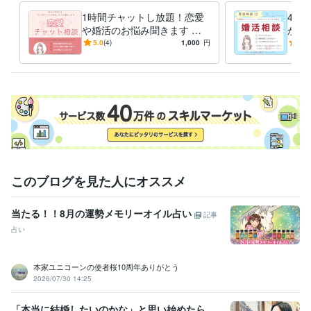
い合わせください(*^^*)
1時間チャットし放題！恋愛
40
経験職種
や婚活のお悩み聞きます 男
から
事務・ビジネスサポート / 事務（一般事務）
経験年数 : 15年
女OK♪あなたが気づいていな
イチ
5.0
(4)
1,000
円
4.5
い魅力を引き出します
「上
得意分野
す！
悩み相談・カウンセリング
電話相談
チャット相談
恋愛
婚活
結婚
離婚
再婚
人間関係
愚痴
人生相談
悩み相談
雑談
語学力
中国語
日常会話レベル
このブログを見た人にオススメ
当たる！！8月の運勢メモリーオイル占い
記事
占い
本家ユニコーンの使者桜10周年ありがとう
2026/07/30 14:25
「本当に結婚したいのかな」と思い始めたら、