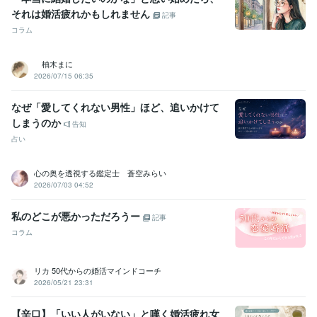
それは婚活疲れかもしれません
記事
コラム
柚木まに
2026/07/15 06:35
なぜ「愛してくれない男性」ほど、追いかけて
しまうのか
告知
占い
心の奥を透視する鑑定士 蒼空みらい
2026/07/03 04:52
私のどこが悪かっただろうー
記事
コラム
リカ 50代からの婚活マインドコーチ
2026/05/21 23:31
【辛口】「いい人がいない」と嘆く婚活疲れ女