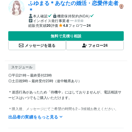
ふゆまる＊あなたの婚活・恋愛伴走者
＊
本人確認
機密保持契約(NDA)
インボイス発行事業者
未登録
総販売実績
20
評価
4.8
フォロワー
24
無料で見積り相談
メッセージを送る
フォロー
24
スケジュール
◎平日21時～最終受付23時

◎土日祝9時～最終受付23時（途中離席あり）

＊迷惑行為があったため「待機中」にはしておりませんが、電話相談サ
ービスはいつでもご購入いただけます。

＊購入後、メッセージにてご希望の時間を2～3候補お教えください。

出品者の実績をもっと見る
＊日中は本業があるため、平日18時頃まではお返事をできない場合がご
ざいます。

確認次第すぐにお返事いたしますので、ご了承ください。
