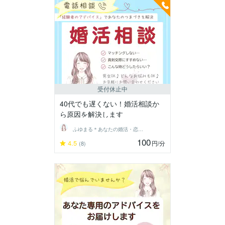
受付休止中
40代でも遅くない！婚活相談か
ら原因を解決します
ふゆまる＊あなたの婚活・恋愛伴走者＊
100
4.5
円
/分
(8)