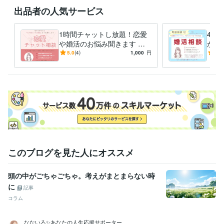
出品者の人気サービス
＊時間や相談内容でご不明な点がございましたら、DMにてお気軽にお問
い合わせください(*^^*)
1時間チャットし放題！恋愛
40
経験職種
や婚活のお悩み聞きます 男
から
事務・ビジネスサポート / 事務（一般事務）
経験年数 : 15年
女OK♪あなたが気づいていな
イチ
5.0
(4)
1,000
円
4.5
い魅力を引き出します
「上
得意分野
す！
悩み相談・カウンセリング
電話相談
チャット相談
恋愛
婚活
結婚
離婚
再婚
人間関係
愚痴
人生相談
悩み相談
雑談
語学力
中国語
日常会話レベル
このブログを見た人にオススメ
頭の中がごちゃごちゃ。考えがまとまらない時
に
記事
コラム
なないろ✨あなたの人生応援サポーター