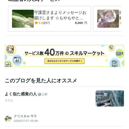
気づきや「楽になるきっかけ」へと変わることがあります。

気持ちの切り替わりの、ひとつのきっかけになれたら嬉しいです。

守護霊さまよりメッセージお
自分
届けします ☆もやもやと不
癒し
ブログでは、湧いてきた言葉を綴っています。

安でいっぱいの方へ一言☆
リス
5.0
(257)
6,000
円
5.0
自然の中にいる時間や、写真を撮った瞬間なども、

ませ
そのままの感覚で載せています。

へ
皆さまからのご感想は、

同じような状況にいる方の支えになることもあります。

それぞれの気づきが、

誰かのきっかけになれば嬉しく思います。

ベストなタイミングで繋がれることを、

心より楽しみにしています。
このブログを見た人にオススメ
経験職種
営業 / 営業事務・アシスタント
経験年数 : 2年
事務・ビジネスサポート / 事務（一般事務）
経験年数 : 9年
よく似た感覚の人
記事
ライフスタイル・その他 / 占い師
経験年数 : 10年
コラム
ライフスタイル・その他 / カウンセラー・コーチ
経験年数 : 10年
資格・検定
クリスタル サラ
実用英語技能検定準1級
取得年 : 1992年
2026/07/07 05:56
認定レイキヒーラー
取得年 : 2010年