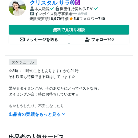
クリスタル サラ
本人確認
機密保持契約(NDA)
インボイス発行事業者
未登録
総販売実績
16,979
評価
5.0
フォロワー
740
無料で見積り相談
メッセージを送る
フォロー
740
スケジュール
☆8時（11時のこともあります）から21時

それ以降も待機できる時はしています☆

繋がるタイミングが、今のあなたにとってベストな時。

タイミングが合う時にお待ちしています☆

もやもやしたり、不安になったり、

一人ではどうしようもない時に、

出品者の実績をもっと見る
「拠り所」「駆け込み寺」と表現してくださる方もいらっしゃいまし
た。

迷いやもやもやが、

出品者の人気サービス