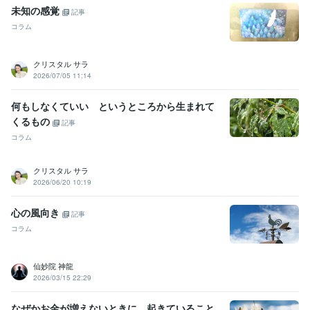
未知の感覚
記事
得意分野
コラム
悩み相談・カウンセリング
クリスタルカードリーディング
語学力
クリスタル サラ
英語
日常会話レベル
2026/07/05 11:14
何もしなくていい というところから生まれて
くるもの
記事
コラム
クリスタル サラ
2026/06/20 10:19
心の風向き
記事
コラム
仙妙院 神龍
2026/03/15 22:29
なぜかお金が増えないときに、起きていること