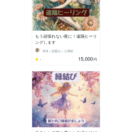
もう頑張れない夜に！遠隔ヒーリ
ングします
咲良｜恋愛占い 心導師
15,000
-
円