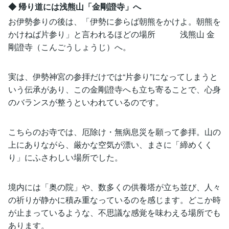
◆ 帰り道には浅熊山「金剛證寺」へ
お伊勢参りの後は、「伊勢に参らば朝熊をかけよ。朝熊を
かけねば片参り」と言われるほどの場所 浅熊山 金
剛證寺（こんごうしょうじ）へ。
実は、伊勢神宮の参拝だけでは“片参り”になってしまうと
いう伝承があり、この金剛證寺へも立ち寄ることで、心身
のバランスが整うといわれているのです。
こちらのお寺では、厄除け・無病息災を願って参拝。山の
上にありながら、厳かな空気が漂い、まさに「締めくく
り」にふさわしい場所でした。
境内には「奥の院」や、数多くの供養塔が立ち並び、人々
の祈りが静かに積み重なっているのを感じます。どこか時
が止まっているような、不思議な感覚を味わえる場所でも
あります。