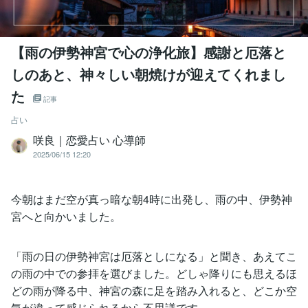
【雨の伊勢神宮で心の浄化旅】感謝と厄落と
しのあと、神々しい朝焼けが迎えてくれまし
た
記事
占い
咲良｜恋愛占い 心導師
2025/06/15 12:20
今朝はまだ空が真っ暗な朝4時に出発し、雨の中、伊勢神
宮へと向かいました。
「雨の日の伊勢神宮は厄落としになる」と聞き、あえてこ
の雨の中での参拝を選びました。どしゃ降りにも思えるほ
どの雨が降る中、神宮の森に足を踏み入れると、どこか空
気が違って感じられるから不思議です。