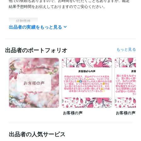
他での依頼もありますので、お時間をいただくこともありますが、鑑定
結果予想時間をお伝えしておりますのでご安心ください。

経験職種
出品者の実績をもっと見る
ライフスタイル・その他 / 占い師
経験年数 : 3年
ライフスタイル・その他 / イベント司会
経験年数 : 10年
ライフスタイル・その他 / カウンセラー・コーチ
経験年数 : 10年
ライフスタイル・その他 / 保育士・ベビーシッター
経験年数 : 20年
出品者のポートフォリオ
もっと見る
ライフスタイル・その他 / 公務員
経験年数 : 20年
受賞歴
シルバーランク
資格・検定
認定心理士
取得年 : 2014年
保育士
取得年 : 1989年
幼稚園教諭免許
取得年 : 1989年
普通自動車第一種運転免許
取得年 : 1989年
お客様の声
お客様の声
ビジネス・クリエイティブツール
Excel:25年
Google スプレッドシート:2年
Google ドキュメント:2年
PowerPoint:15年
Word:25年
Moneyfoward:1年
ChatGPT:0年
出品者の人気サービス
iMovie:3年
Canva:0年