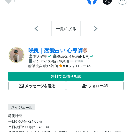
3
一覧に戻る
咲良｜恋愛占い 心導師
本人確認
機密保持契約(NDA)
インボイス発行事業者
未登録
総販売実績
75
評価
5.0
フォロワー
45
無料で見積り相談
メッセージを送る
フォロー
45
スケジュール
稼働時間

平日6:00頃〜24:00頃

土日祝日6:00頃〜24:00頃
