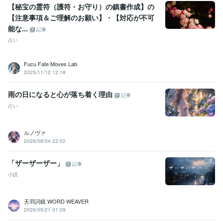
【秘宝の霊符（護符・お守り）の鎮書作成】の
【注意事項＆ご理解のお願い】・【対応が不可
能な...
記事
占い
Fucu Fate Moves Lab
2025/11/12 12:18
雨の日になると心が落ち着く理由
記事
占い
ルノヴァ
2026/08/04 22:02
「ザーザーザー」
記事
小説
天羽詞鏡 WORD WEAVER
2026/05/21 01:09