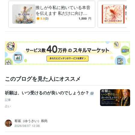
得意分野
推しが今私に抱いている本音
私の
占い
霊感タロット占い
を伝えます 私だけに向けら
音と
れた本音に、心がほどけてい
かし
悩み相談・カウンセリング
霊感タロット×恋愛カウンセリング
5.0
(3)
1,500
円
5.0
く
の本
このブログを見た人にオススメ
祈願は、いつ受けるのが良いのでしょうか？
記事
占い
宥崔（ゆうさい）和尚
2026/08/07 12:38