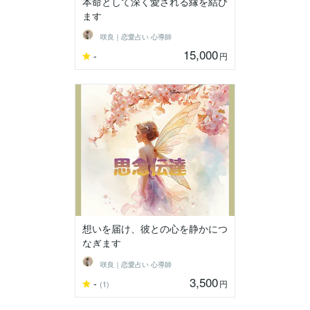
本命として深く愛される縁を結び
ます
咲良｜恋愛占い 心導師
15,000
-
円
想いを届け、彼との心を静かにつ
なぎます
咲良｜恋愛占い 心導師
3,500
-
円
(1)