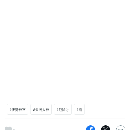
#伊勢神宮
#天照大神
#厄除け
#雨