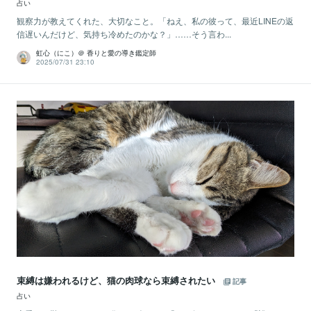
占い
観察力が教えてくれた、大切なこと。「ねえ、私の彼って、最近LINEの返
信遅いんだけど、気持ち冷めたのかな？」……そう言わ...
虹心（にこ）＠ 香りと愛の導き鑑定師
2025/07/31 23:10
束縛は嫌われるけど、猫の肉球なら束縛されたい
記事
占い