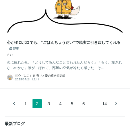
心がボロボロでも、“ごはんちょうだい”で現実に引き戻してくれる
記事
占い
恋に疲れた夜。「どうしてあんなこと言われたんだろう」「もう、愛され
ないのかな」涙がこぼれて、部屋の空気が冷たく感じた、そ...
虹心（にこ）＠ 香りと愛の導き鑑定師
2025/07/21 12:11
…
1
2
3
4
5
6
14
最新ブログ