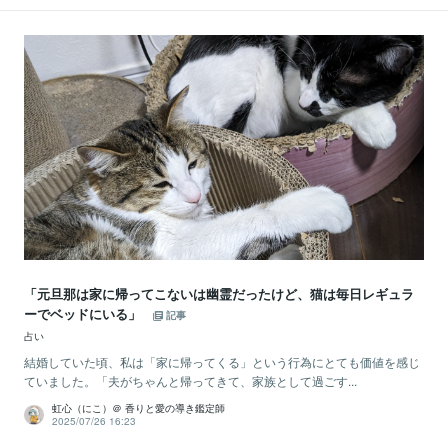
「元旦那は家に帰ってこないは幽霊だったけど、猫は毎日レギュラ
ーでベッドにいる」
記事
占い
結婚していた頃、私は「家に帰ってくる」という行為にとても価値を感じ
ていました。「夫がちゃんと帰ってきて、家族として過ごす...
虹心（にこ）＠ 香りと愛の導き鑑定師
2025/07/26 16:23