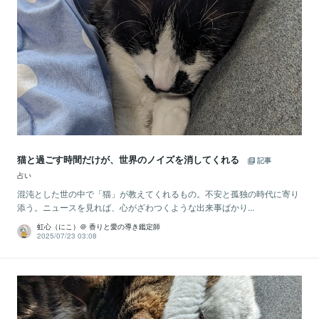
猫と過ごす時間だけが、世界のノイズを消してくれる
記事
占い
混沌とした世の中で「猫」が教えてくれるもの。不安と孤独の時代に寄り
添う。ニュースを見れば、心がざわつくような出来事ばかり...
虹心（にこ）＠ 香りと愛の導き鑑定師
2025/07/23 03:08