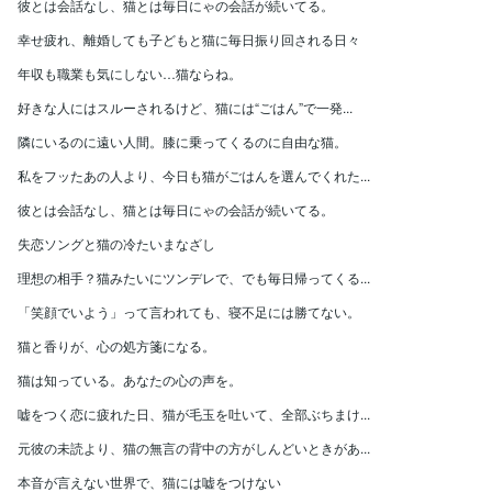
彼とは会話なし、猫とは毎日にゃの会話が続いてる。
幸せ疲れ、離婚しても子どもと猫に毎日振り回される日々
年収も職業も気にしない…猫ならね。
好きな人にはスルーされるけど、猫には“ごはん”で一発...
隣にいるのに遠い人間。膝に乗ってくるのに自由な猫。
私をフッたあの人より、今日も猫がごはんを選んでくれた...
彼とは会話なし、猫とは毎日にゃの会話が続いてる。
失恋ソングと猫の冷たいまなざし
理想の相手？猫みたいにツンデレで、でも毎日帰ってくる...
「笑顔でいよう」って言われても、寝不足には勝てない。
猫と香りが、心の処方箋になる。
猫は知っている。あなたの心の声を。
嘘をつく恋に疲れた日、猫が毛玉を吐いて、全部ぶちまけ...
元彼の未読より、猫の無言の背中の方がしんどいときがあ...
本音が言えない世界で、猫には嘘をつけない