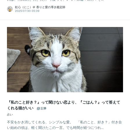
虹心（にこ）＠ 香りと愛の導き鑑定師
2025/07/30 05:09
『私のこと好き？』って聞けない恋より、『ごはん？』って答えて
くれる猫がいい
記事
占い
不安をかき消してくれる、シンプルな愛。 「私のこと、好き？」付き合
い始めの頃は、軽く聞けたこの一言。でも時間が経つにつれ...