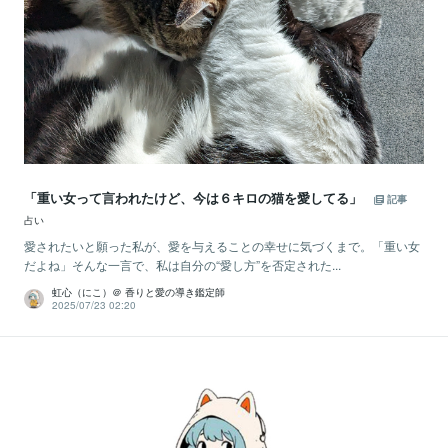
「重い女って言われたけど、今は６キロの猫を愛してる」
記事
占い
愛されたいと願った私が、愛を与えることの幸せに気づくまで。「重い女
だよね」そんな一言で、私は自分の“愛し方”を否定された...
虹心（にこ）＠ 香りと愛の導き鑑定師
2025/07/23 02:20