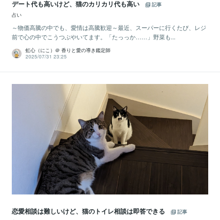
デート代も高いけど、猫のカリカリ代も高い
記事
占い
～物価高騰の中でも、愛情は高騰歓迎～最近、スーパーに行くたび、レジ
前で心の中でこうつぶやいてます。「たっっか……」野菜も...
虹心（にこ）＠ 香りと愛の導き鑑定師
2025/07/31 23:25
恋愛相談は難しいけど、猫のトイレ相談は即答できる
記事