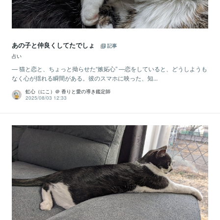
あの子と仲良くしてたでしょ
記事
占い
― 猫と恋と、ちょっと拗らせた“嫉妬心” ―恋をしていると、どうしようも
なく心が揺れる瞬間がある。彼のスマホに映った、知...
虹心（にこ）＠ 香りと愛の導き鑑定師
2025/08/03 12:33