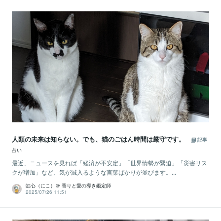
人類の未来は知らない。でも、猫のごはん時間は厳守です。
記事
占い
最近、ニュースを見れば「経済が不安定」「世界情勢が緊迫」「災害リス
クが増加」など、気が滅入るような言葉ばかりが並びます。...
虹心（にこ）＠ 香りと愛の導き鑑定師
2025/07/26 11:51