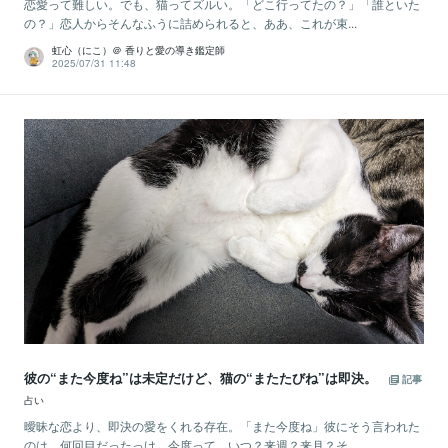
恋愛って難しい。でも、猫ってズルい。「どこ行ってたの？」「誰といた
の？」恋人からそんなふうに詰められると、ああ、これが束...
虹心（にこ）＠ 香りと愛の導き鑑定師
2025/07/31 11:48
彼の“また今度ね”は未定だけど、猫の“またたびね”は即決。
記事
占い
曖昧な恋より、即決の愛をくれる存在。「また今度ね」彼にそう言われた
のは、何回目だったっけ。今度って、いつ？来週？来月？そ...