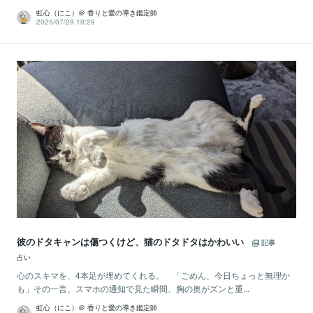
虹心（にこ）＠ 香りと愛の導き鑑定師
2025/07/29 10:29
彼のドタキャンは傷つくけど、猫のドタドタはかわいい
記事
占い
心のスキマを、4本足が埋めてくれる。 「ごめん、今日ちょっと無理か
も」その一言、スマホの通知で見た瞬間、胸の奥がズンと重...
虹心（にこ）＠ 香りと愛の導き鑑定師