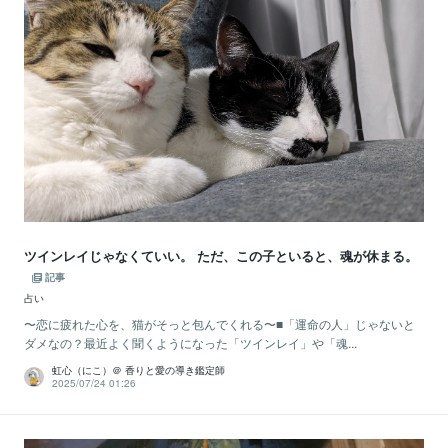
ツインレイじゃなくていい。 ただ、この子といると、魂が休まる。
記事
占い
〜恋に疲れた心を、猫がそっと包んでくれる〜■「運命の人」じゃないと
ダメなの？最近よく聞くようになった「ツインレイ」や「魂...
虹心（にこ）＠ 香りと愛の導き鑑定師
2025/07/24 01:26