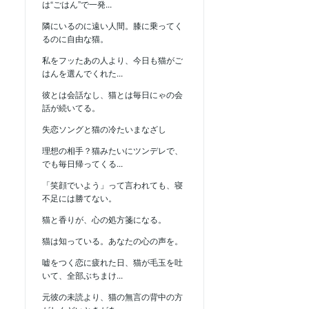
は“ごはん”で一発...
隣にいるのに遠い人間。膝に乗ってく
るのに自由な猫。
私をフッたあの人より、今日も猫がご
はんを選んでくれた...
彼とは会話なし、猫とは毎日にゃの会
話が続いてる。
失恋ソングと猫の冷たいまなざし
理想の相手？猫みたいにツンデレで、
でも毎日帰ってくる...
「笑顔でいよう」って言われても、寝
不足には勝てない。
猫と香りが、心の処方箋になる。
猫は知っている。あなたの心の声を。
嘘をつく恋に疲れた日、猫が毛玉を吐
いて、全部ぶちまけ...
元彼の未読より、猫の無言の背中の方