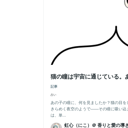
猫の瞳は宇宙に通じている。
記事
占い
あの子の瞳に、何を見ましたか？猫の目を
きらめく夜空のようで――その瞳に吸い込
は、単...
虹心（にこ）＠ 香りと愛の導