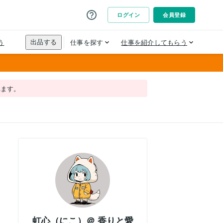
れます。
虹心（にこ）＠ 香りと愛