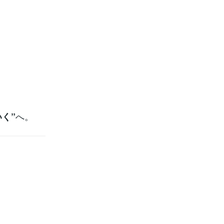
へ。
く”
。