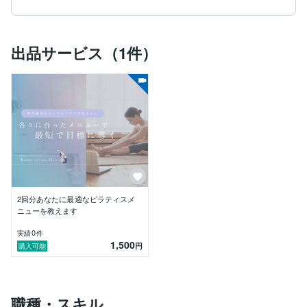
ていました。きっと同じような悩みを持たれている方も
多いと思います。

体のことを学び、自分に合った動きを取り入れること
出品サービス（1件）
で、無理なく心も身体も前向きに変わっていく経験を一
緒にしていただきたい。

だからこそ“ただ痩せるだけ”ではなく、

「健康的に」「美しく」「自分らしく」整えるサポート
をしたいと思っています。

＼わたしの得意なこと／

・理学療法士としての専門知識を活かした、安全で効果
的な運動指導

・姿勢や身体の使い方を分析し、根本からの改善を提案

・ピラティスのしなやかな動きを通じて、内側から整う
2回分あなたに最適なピラティスメ
ボディメイク

ニューを教えます
・女性のライフスタイルに寄り添った、続けやすいプロ
グラムのご提案

0
実績
件
1,500
円
購入可能
年齢や運動経験に関係なく、

「身体を変えたい」「いつまでも元気でキレイでいた
い」そんな気持ちがあれば大歓迎です！

職種・スキル