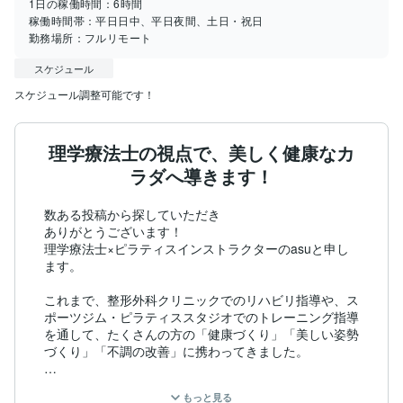
1日の稼働時間：
6時間
稼働時間帯：
平日日中、平日夜間、土日・祝日
勤務場所：
フルリモート
スケジュール
スケジュール調整可能です！
理学療法士の視点で、美しく健康なカ
ラダへ導きます！
数ある投稿から探していただき

ありがとうございます！

理学療法士×ピラティスインストラクターのasuと申し
ます。

これまで、整形外科クリニックでのリハビリ指導や、ス
ポーツジム・ピラティススタジオでのトレーニング指導
を通して、たくさんの方の「健康づくり」「美しい姿勢
づくり」「不調の改善」に携わってきました。

＼こんな想いでサポートしています／

もっと見る
私自身、「下半身太り」のコンプレックスをずっと抱え