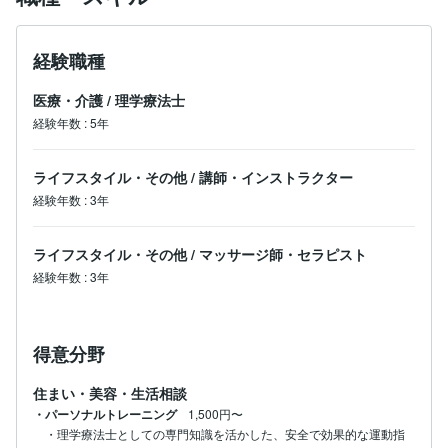
ご自宅からリラックスして取り組めるオンラインだから
こそ、日常に取り入れやすく、続けやすいのが魅力。

一緒に、“一生モノのカラダづくり”を始めませんか？

経験職種
お気軽にご相談くださいね。お会いできるのを楽しみに
医療・介護
/
理学療法士
しています！
経験年数
:
5年
ライフスタイル・その他
/
講師・インストラクター
経験年数
:
3年
ライフスタイル・その他
/
マッサージ師・セラピスト
経験年数
:
3年
得意分野
住まい・美容・生活相談
・パーソナルトレーニング
1,500円〜
・理学療法士としての専門知識を活かした、安全で効果的な運動指