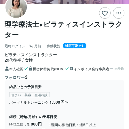
理学療法士×ピラティスインストラク
ター
最終ログイン：
8ヶ月前
稼働状況
対応可能です
ピラティスインストラクター
20代後半
女性
本人確認
機密保持契約(NDA)
インボイス発行事業者
未登録
3
フォロワー
納品ごとの予算目安
住まい・美容・生活相談
1,500円〜
パーソナルトレーニング
継続（時給/月給）の予算目安
3,000円
時間単価：
1週間の稼働日数：
週5日以上