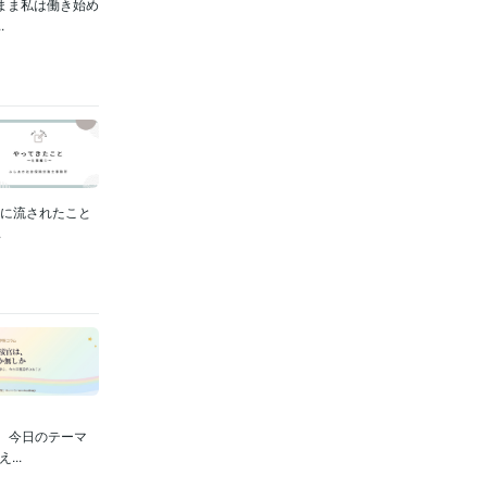
まま私は働き始め
.
りに流されたこと
.
。今日のテーマ
..