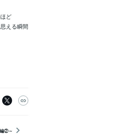
んほど
と思える瞬間
編②～