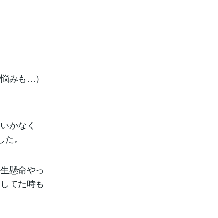
の悩みも…）
くいかなく
した。
一生懸命やっ
きしてた時も