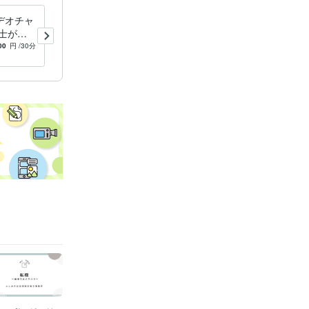
デオチャ
給与計算代行します 初めて
士が人
の外注も安心。丁寧な対応で
分から応
給与計算をまるごと代行
00
円
/30分
-
(1)
5,000
円