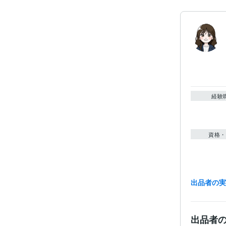
経験
資格・
出品者の
得意
出品者