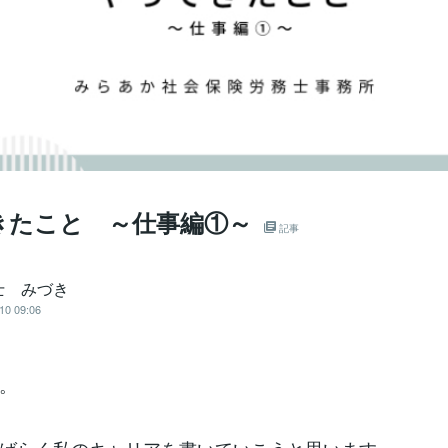
きたこと ～仕事編①～
記事
士 みづき
10 09:06
。