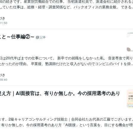
前回の続きです。産業別労働組合での仕事。 当初派遣社員で、派遣会社に紹介される
していた仕事は、総務・経理・調査関係など、バックオフィスの業務全般。 できる..
づき
11:50
こと～仕事編②～
記事
日は20代半ばまでの仕事について。 新卒での就職をしなかった私。 音楽専攻で周
かったのが理由。 卒業後、塾講師だけだと収入がないのでコンビニのバイトを掛..
づき
09:40
捉え方｜AI面接官は、有りか無しか。今の採用選考のあり
ます。2級キャリアコンサルティング技能士｜合同会社たお代表の工藤でございます
、有りか無しか。今の採用選考のあり方「AI面接」という言葉を、目にする機会が増え.