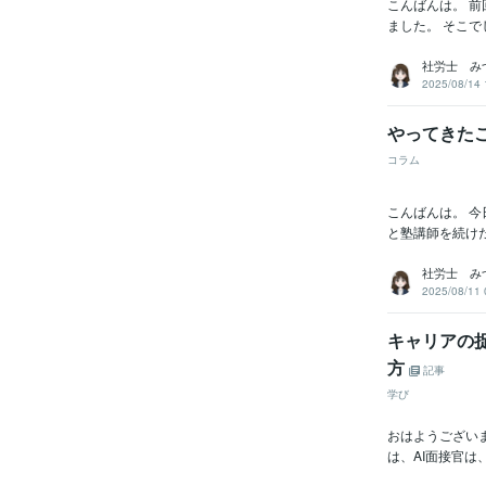
こんばんは。 
ました。 そこで
社労士 み
2025/08/14 
やってきた
コラム
こんばんは。 今
と塾講師を続けた
社労士 み
2025/08/11 
キャリアの
方
記事
学び
おはようござい
は、AI面接官は