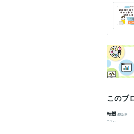
このブ
転機
記事
コラム