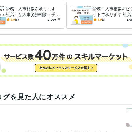
労務・人事相談を承ります
労務・人事相談をビ
社労士が人事労務相談・手続
ットで承ります 社労
き・給与計算をチャットで承
事・労務の相談に30
5.0
(3)
3,000
円
5.0
(6)
3,0
ります
じます
ログを見た人にオススメ