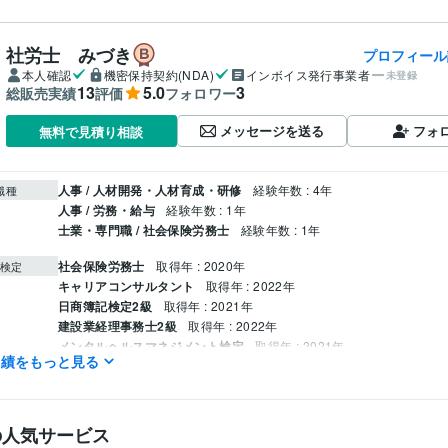
社労士 みづき
プロフィール
本人確認
機密保持契約(NDA)
インボイス発行事業者
未登録
13
5.0
3
総販売実績
評価
フォロワー
メッセージを送る
フォ
無料で見積り相談
人事 / 人材開発・人材育成・研修
経験年数 : 4年
職種
人事 / 労務・給与
経験年数 : 1年
士業・専門職 / 社会保険労務士
経験年数 : 1年
社会保険労務士
取得年 : 2020年
検定
キャリアコンサルタント
取得年 : 2022年
日商簿記検定2級
取得年 : 2021年
建設業経理事務士2級
取得年 : 2022年
メンタルヘルスマネジメント検定
取得年 : 2021年
実績をもっと見る
ビジネス代行・事務代行
給与計算
労務相談
社会保険・雇用保険手
分野
の人気サービス