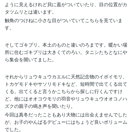
ように見えるけれど貝に蓋がついていたり、目の位置がカ
タツムリとは違います。
触角のつけねに小さな目がついていてこちらを見ていま
す。
そしてゴキブリ。本土のものと違いのろまです。暖かい場
所に住むゴキブリは大きくてのろい。タニシたちとなにや
ら集会を開いてました。
それからリュウキュウカエルに天然記念物のイボイモリ、
トカゲモドキやサソリモドキなど、短時間で出てくる出て
くる。出てくると言うかこちらから探しに行くんですけ
ど。他にはオオコウモリの羽音やリュウキュウオオコノハ
ズクの親子の鳴き声を聞いたり。
今回は真冬だったこともあり大物には出会えませんでした
が、お子のやんばるデビューにはちょうど良いボリューム
でした。