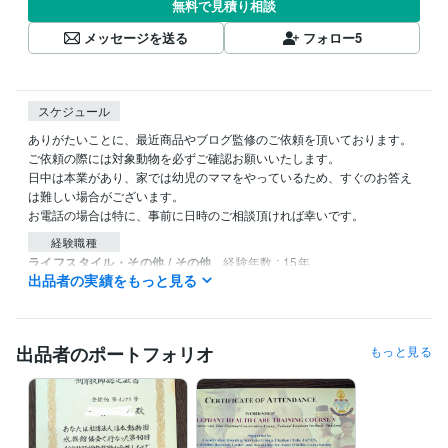
無料で見積り相談
メッセージを送る
フォロー
5
スケジュール
ありがたいことに、最近商品やブログ監修のご依頼を頂いております。
ご依頼の際には対象動物を必ずご確認お願いいたします。

日中は本業があり、家では幼児のママをやっているため、すぐのお答え
は難しい場合がございます。

お電話の場合は特に、事前に日時のご相談頂ければ幸いです。
経験職種
ライフスタイル・その他 / その他
経験年数 : 15年
出品者の実績をもっと見る
資格・検定
獣医師
取得年 : 2009年
出品者のポートフォリオ
もっと見る
ビジネス・クリエイティブツール
Excel:15年
Google スプレッドシート:3年
PowerPoint:20年
Word:20年
CapCut:2年
Canva:2年
その他ツール