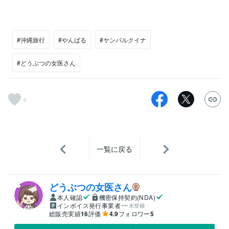
#沖縄旅行
#やんばる
#ヤンバルクイナ
#どうぶつの女医さん
4
一覧に戻る
どうぶつの女医さん
本人確認
機密保持契約(NDA)
インボイス発行事業者
未登録
総販売実績
16
評価
4.9
フォロワー
5