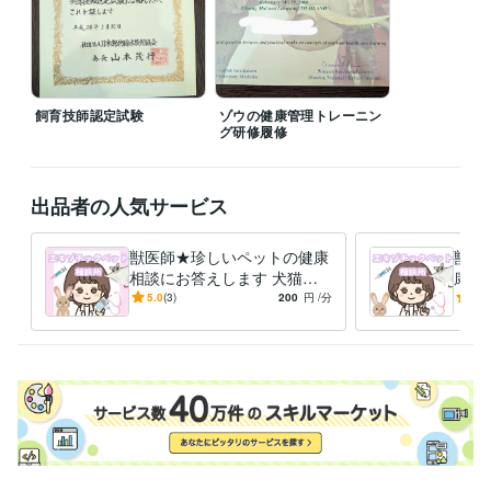
飼育技師:14年
麻薬施用者:15年
麻薬管理者:3年
麻薬研究者:3年
診療施設管理者:3年
麻酔銃所持:14年
得意分野
住まい・美容・生活相談
ペットの健康管理
獣医療ペット
飼育技師認定試験
ゾウの健康管理トレーニン
グ研修履修
語学力
英語
日常会話レベル
出品者の人気サービス
獣医師★珍しいペットの健康
獣医
相談にお答えします 犬猫以
康・
外の珍しい動物の専門医に気
犬猫
5.0
(3)
200
円
/分
4.8
軽に電話相談出来る窓口です
医に
窓口