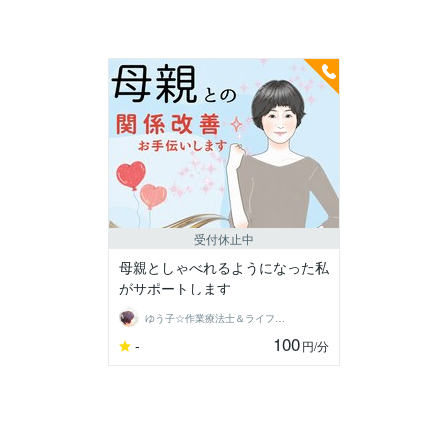
受付休止中
母親としゃべれるようになった私
がサポートします
ゆう子☆作業療法士＆ライフコーチ
100
-
円
/分