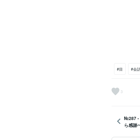
#目
#会
3
№287 
ら感謝