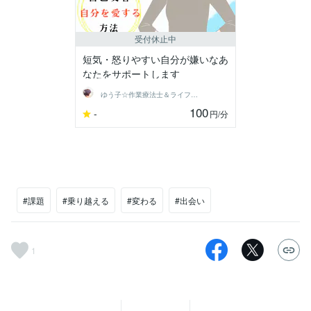
受付休止中
短気・怒りやすい自分が嫌いなあ
なたをサポートします
ゆう子☆作業療法士＆ライフコーチ
100
-
円
/分
#課題
#乗り越える
#変わる
#出会い
1