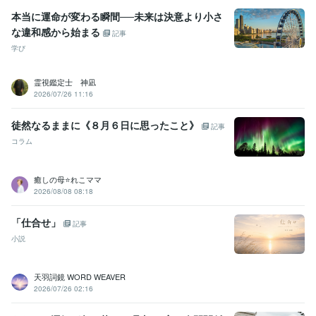
経験職種
本当に運命が変わる瞬間──未来は決意より小さ
デザイナー / Webデザイナー
な違和感から始まる
事務・ビジネスサポート / 事務（一般事務）
記事
ライフスタイル・その他 / マッサージ師・セラピスト
経験年数 : 10
学び
年
ライフスタイル・その他 / カウンセラー・コーチ
霊視鑑定士 神凪
2026/07/26 11:16
資格・検定
作業療法士
取得年 : 1996年
徒然なるままに《８月６日に思ったこと》
記事
ビジネス・クリエイティブツール
コラム
Excel:5年
得意分野
癒しの母⭐️れこママ
2026/08/08 08:18
デザイン制作
Canva
悩み相談・カウンセリング
カウンセリング
「仕合せ」
記事
小説
天羽詞鏡 WORD WEAVER
2026/07/26 02:16