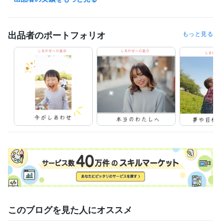
露天風呂、歩く、ストレッチ、動画をみる、人とのおしゃべり、本を読
んだり映画をみる、絵をみる

映画(アクション、ファンタジー、歴史、恋愛)、好きな俳優(ジェイソン
ステイサム、ハリソンフォード、ダニエルクレイグ、ナタリーポートマ
出品者のポートフォリオ
もっと見る
ン、レアセドゥ)

・苦手なこと

数学、料理、計画を立てる、走ること、整理整頓、化粧、洋服選び

曲ったことが嫌いで正直な人が好きです

人はいつからでも、どんな風にでも変わることができると信じています

人と本音で話せるとうれしい

瞑想は苦手ですが、好きです

正義を信じていて、道理に反したことははうまくいかないと思っていま
す

宇宙の法則を信じています

潜在意識と現実の行動について、考えるのが好きです♡

とうとう50才( ﾟДﾟ)

おりかえし地点は過ぎましたが、天命をまっとうしたいなぁ(*^-^*)

皆様とご縁がありましたら、うれしいです☆

このブログを見た人にオススメ