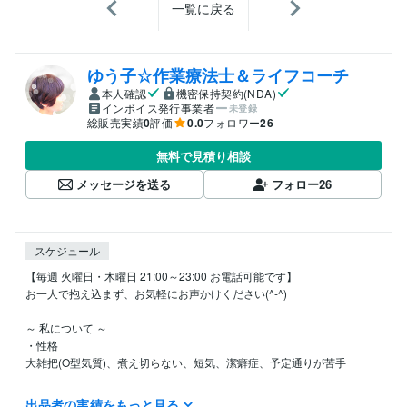
一覧に戻る
ゆう子☆作業療法士＆ライフコーチ
本人確認
機密保持契約(NDA)
インボイス発行事業者
未登録
総販売実績
0
評価
0.0
フォロワー
26
無料で見積り相談
メッセージを送る
フォロー
26
スケジュール
【毎週 火曜日・木曜日 21:00～23:00 お電話可能です】

お一人で抱え込まず、お気軽にお声かけください(^-^)

～ 私について ～

・性格

大雑把(O型気質)、煮え切らない、短気、潔癖症、予定通りが苦手

・好きなこと

出品者の実績をもっと見る