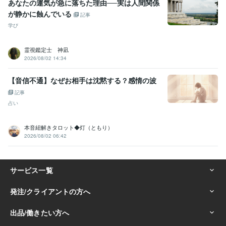
あなたの運気が急に落ちた理由──実は人間関係
が静かに蝕んでいる
記事
学び
霊視鑑定士 神凪
2026/08/02 14:34
【音信不通】なぜお相手は沈黙する？感情の波
記事
占い
本音紐解きタロット◆灯（ともり）
2026/08/02 06:42