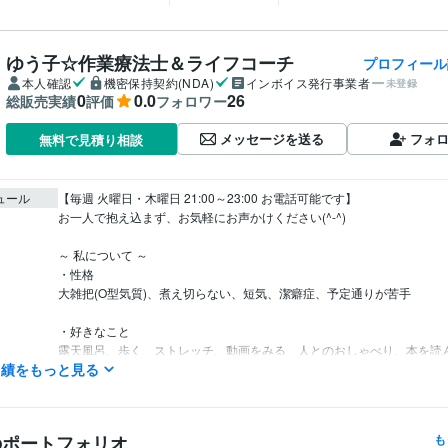
ゆう子☆作業療法士＆ライフコーチ
プロフィール
本人確認
機密保持契約(NDA)
インボイス発行事業者
未登録
0
0.0
26
総販売実績
評価
フォロワー
メッセージを送る
フォ
無料で見積り相談
ュール
【毎週 火曜日・木曜日 21:00～23:00 お電話可能です】

お一人で抱え込まず、お気軽にお声かけください(^-^)

～ 私について ～

・性格

大雑把(O型気質)、煮え切らない、短気、潔癖症、予定通りが苦手

・好きなこと

露天風呂、歩く、ストレッチ、動画をみる、人とのおしゃべり、本を読
実績をもっと見る
みる、絵をみる

映画(アクション、ファンタジー、歴史、恋愛)、好きな俳優(ジェイソン
ハリソンフォード、ダニエルクレイグ、ナタリーポートマン、レアセドゥ)
のポートフォリオ
も
・苦手なこと
