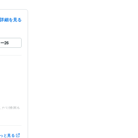
詳細を見る
ロー
26
んだり映画を
ステイサム、


っと見る