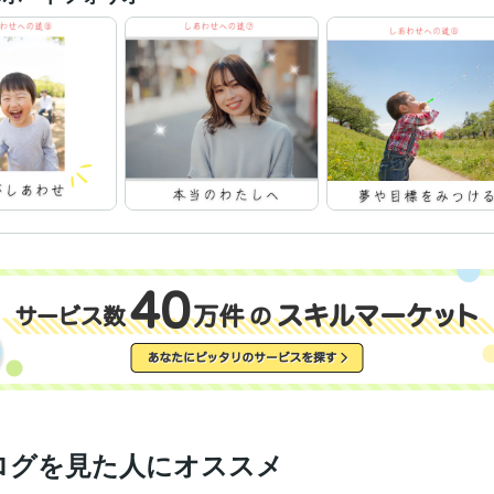
数学、料理、計画を立てる、走ること、整理整頓、化粧、洋服選び

曲ったことが嫌いで正直な人が好きです

人はいつからでも、どんな風にでも変わることができると信じています

人と本音で話せるとうれしい

瞑想は苦手ですが、好きです

正義を信じていて、道理に反したことははうまくいかないと思っています
宇宙の法則を信じています

潜在意識と現実の行動について、考えるのが好きです♡

とうとう50才( ﾟДﾟ)

おりかえし地点は過ぎましたが、天命をまっとうしたいなぁ(*^-^*)

皆様とご縁がありましたら、うれしいです☆

デザイナー / Webデザイナー
職種
事務・ビジネスサポート / 事務（一般事務）
ライフスタイル・その他 / マッサージ師・セラピスト
経験年数 : 10
ライフスタイル・その他 / カウンセラー・コーチ
作業療法士
取得年 : 1996年
検定
ログを見た人にオススメ
Excel:5年
クリエイ