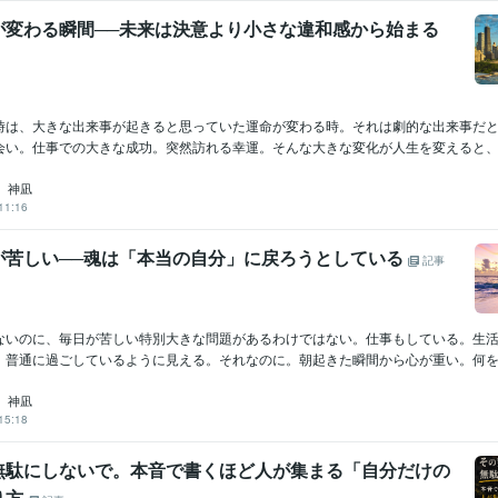
ツール
が変わる瞬間──未来は決意より小さな違和感から始まる
デザイン制作
Canva
分野
悩み相談・カウンセリング
カウンセリング
時は、大きな出来事が起きると思っていた運命が変わる時。それは劇的な出来事だ
会い。仕事での大きな成功。突然訪れる幸運。そんな大きな変化が人生を変えると、多
 神凪
11:16
が苦しい──魂は「本当の自分」に戻ろうとしている
記事
ないのに、毎日が苦しい特別大きな問題があるわけではない。仕事もしている。生
、普通に過ごしているように見える。それなのに。朝起きた瞬間から心が重い。何をし
 神凪
15:18
無駄にしないで。本音で書くほど人が集まる「自分だけの
り方