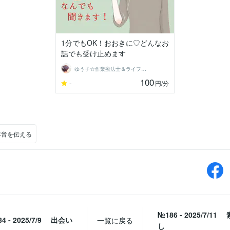
1分でもOK！おおきに♡どんなお
話でも受け止めます
ゆう子☆作業療法士＆ライフコーチ
100
-
円
/分
本音を伝える
№186 - 2025/7/1
4 - 2025/7/9 出会い
一覧に戻る
し