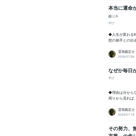
ティブ
本当に運命
得意
記事
学び
◆人生が変わる
想の相手との出
霊視鑑定士
2026/07/26 
なぜか毎日
学び
◆理由は分から
周りから見れば
霊視鑑定士
2026/07/18 
その努力、
言葉」の作