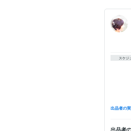
スケジ
出品者の
出品者