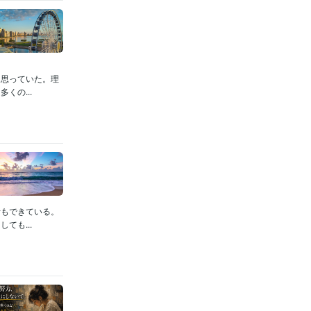
と思っていた。理
くの...
活もできている。
ても...