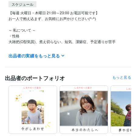
スケジュール
【毎週 火曜日・木曜日 21:00～23:00 お電話可能です】

お一人で抱え込まず、お気軽にお声かけください(^-^)

～ 私について ～

・性格

大雑把(O型気質)、煮え切らない、短気、潔癖症、予定通りが苦手

・好きなこと

出品者の実績をもっと見る
露天風呂、歩く、ストレッチ、動画をみる、人とのおしゃべり、本を読
んだり映画をみる、絵をみる

映画(アクション、ファンタジー、歴史、恋愛)、好きな俳優(ジェイソン
ステイサム、ハリソンフォード、ダニエルクレイグ、ナタリーポートマ
出品者のポートフォリオ
もっと見る
ン、レアセドゥ)

・苦手なこと

数学、料理、計画を立てる、走ること、整理整頓、化粧、洋服選び

曲ったことが嫌いで正直な人が好きです

人はいつからでも、どんな風にでも変わることができると信じています

人と本音で話せるとうれしい

瞑想は苦手ですが、好きです

正義を信じていて、道理に反したことははうまくいかないと思っていま