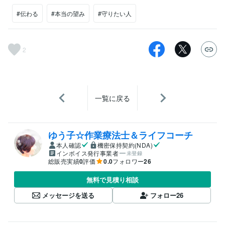
#伝わる
#本当の望み
#守りたい人
2
一覧に戻る
ゆう子☆作業療法士＆ライフコーチ
本人確認
機密保持契約(NDA)
インボイス発行事業者
未登録
総販売実績
0
評価
0.0
フォロワー
26
無料で見積り相談
メッセージを送る
フォロー
26