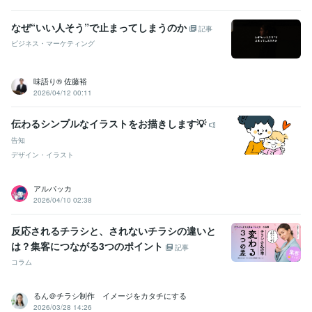
デザイン制作
Canva
悩み相談・カウンセリング
カウンセリング
なぜ“いい人そう”で止まってしまうのか
記事
ビジネス・マーケティング
味語り® 佐藤裕
2026/04/12 00:11
伝わるシンプルなイラストをお描きします💡
告知
デザイン・イラスト
アルパッカ
2026/04/10 02:38
反応されるチラシと、されないチラシの違いと
は？集客につながる3つのポイント
記事
コラム
るん＠チラシ制作 イメージをカタチにする
2026/03/28 14:26