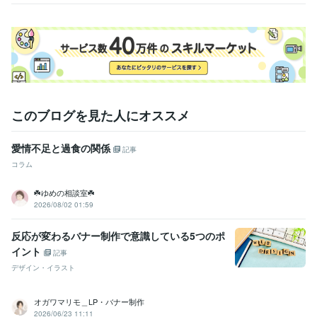
す

宇宙の法則を信じています

潜在意識と現実の行動について、考えるのが好きです♡

とうとう50才( ﾟДﾟ)

おりかえし地点は過ぎましたが、天命をまっとうしたいなぁ(*^-^*)

皆様とご縁がありましたら、うれしいです☆

このブログを見た人にオススメ
経験職種
愛情不足と過食の関係
デザイナー / Webデザイナー
記事
事務・ビジネスサポート / 事務（一般事務）
コラム
ライフスタイル・その他 / マッサージ師・セラピスト
経験年数 : 10
年
☘️ゆめの相談室☘️
2026/08/02 01:59
ライフスタイル・その他 / カウンセラー・コーチ
資格・検定
反応が変わるバナー制作で意識している5つのポ
作業療法士
取得年 : 1996年
イント
記事
デザイン・イラスト
ビジネス・クリエイティブツール
Excel:5年
オガワマリモ＿LP・バナー制作
得意分野
2026/06/23 11:11