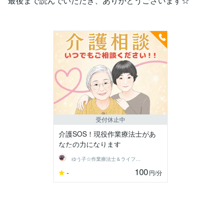
最後まで読んでいただき、ありがとうございます☆
受付休止中
介護SOS！現役作業療法士があ
なたの力になります
ゆう子☆作業療法士＆ライフコーチ
100
-
円
/分