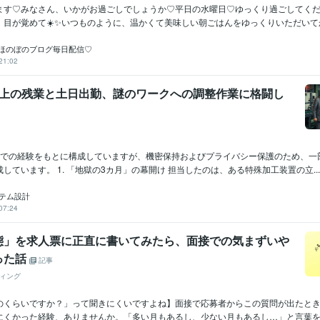
ます♡みなさん、いかがお過ごしでしょうか♡平日の水曜日♡ゆっくり過ごしてく
目が覚めて☀️✨いつものように、温かくて美味しい朝ごはんをゆっくりいただいてから
♡ほのぼのブログ毎日配信♡
21:02
以上の残業と土日出勤、謎のワークへの調整作業に格闘し
務での経験をもとに構成していますが、機密保持およびプライバシー保護のため、一
しています。 1. 「地獄の3カ月」の幕開け 担当したのは、ある特殊加工装置の立...
ステム設計
07:24
態」を求人票に正直に書いてみたら、面接での気まずいや
った話
記事
ィング
のくらいですか？」って聞きにくいですよね】面接で応募者からこの質問が出たと
にくかった経験、ありませんか。「多い月もあるし、少ない月もあるし…」と言葉を濁