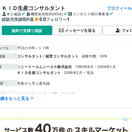
ＫＩＤ生産コンサルタント
プロフィール
本人確認
機密保持契約(NDA)
インボイス発行事業者
0
0.0
1
総販売実績
評価
フォロワー
メッセージを送る
フォ
無料で見積り相談
ュール
平日の９時～１７時
コンサルタント / 経営コンサルタント
経験年数 : 18年
職種
ソニーイーエムシーエス株式会社
1990年8月 ~ 2006年1月
歴
ＫＩＤ生産コンサルタント
2006年2月 ~ 現在
失敗から学ぶ進化論
歴
コンサルティング・士業
業務改善
分野
実績をもっと見る
コンサルティング・士業
組織運営