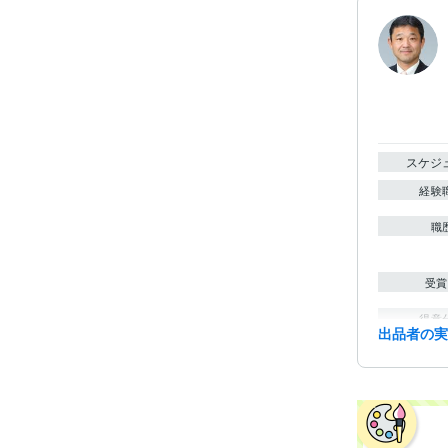
スケジ
経験
職
受賞
得意
出品者の