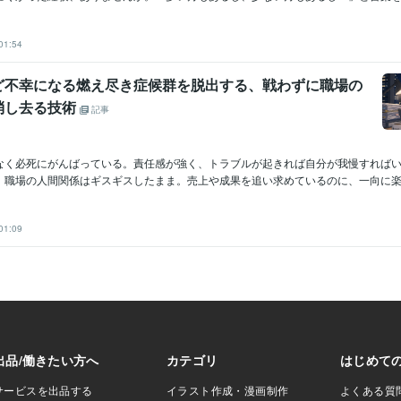
01:54
ど不幸になる燃え尽き症候群を脱出する、戦わずに職場の
消し去る技術
記事
なく必死にがんばっている。責任感が強く、トラブルが起きれば自分が我慢すれば
、職場の人間関係はギスギスしたまま。売上や成果を追い求めているのに、一向に楽に
01:09