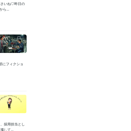
ださいね♡昨日の
...
部にフィクショ
き、採用担当とし
して...