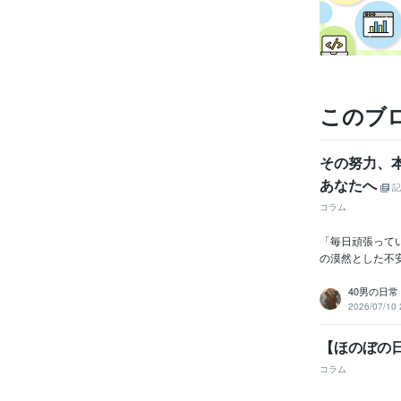
このブ
その努力、
あなたへ
記
コラム
「毎日頑張って
の漠然とした不
40男の日常
2026/07/10 
【ほのぼの日
コラム