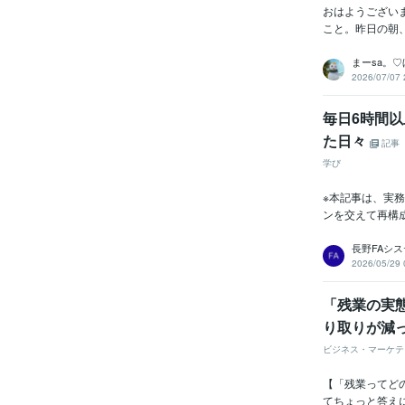
おはようござい
こと。昨日の朝、
まーsa。
2026/07/07 
毎日6時間
た日々
記事
学び
※本記事は、実
ンを交えて再構成
長野FAシ
2026/05/29 
「残業の実
り取りが減
ビジネス・マーケテ
【「残業ってど
てちょっと答え