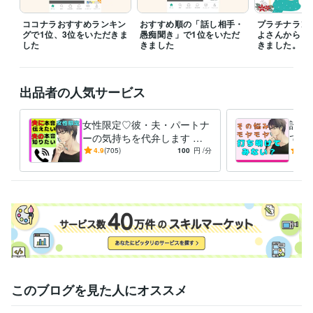
予約を確定してしまうとシステム上、日程変更ができませんので、

ココナラおすすめランキン
おすすめ順の「話し相手・
プラチナラン
確認しながら一緒に決めましょう。

グで1位、3位をいただきま
愚痴聞き」で1位をいただ
よさんからも
した
きました
きました。
待機中でなくても

電話やチャット対応中の場合でも

メッセージいただけたら

出品者の人気サービス
即レスできませんが、返信するのでメッセージしてみてね♡

今、一番人気ある電話相談はこちら

女性限定♡彼・夫・パートナ
誰に
【女性限定】夫やパートナーの本音を知りたい方

ーの気持ちを代弁します 女
でる
https://coconala.com/services/3296067

同志では解らない！男性に直
心の
4.9
(705)
100
円
/分
5.0
接♡でも身近では聞けない方
いこ
あなたとの出会い、楽しみにしています♪
に。
ない
経験職種
医療・介護 / MR
経験年数 : 16年
ライフスタイル・その他 / 講師・インストラクター
経験年数 : 27年
ライフスタイル・その他 / カウンセラー・コーチ
経験年数 : 15年
職歴
歯科医師ではなく歯科技工士
1994年2月 ~ 1998年7月
B社
1999年4月 ~ 2004年3月
このブログを見た人にオススメ
A社
2004年4月 ~ 2014年5月