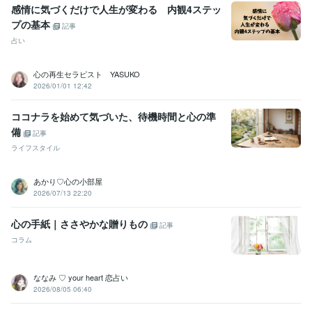
感情に気づくだけで人生が変わる 内観4ステッ
受賞歴
プの基本
ココナラレギュラーランク
ココナラシルバーランク
ココナラゴール
記事
ドランク
ココナラプラチナランク
販売実績総数が500件を超えまし
占い
た
販売実績総数が600件を超えました
販売実績が900件を超えまし
た
販売実績が1,000件を超えました
『悩み相談・カウンセリング』
心の再生セラピスト YASUKO
のおすすめ順で1位となりました
2026/01/01 12:42
資格・検定
ココナラを始めて気づいた、待機時間と心の準
歯科技工士
取得年 : 1993年
備
記事
ビジネス・クリエイティブツール
ライフスタイル
WordPress:12年
Excel:27年
Google サイト:12年
Google スプレッドシート:6年
Google ドキュメント:6年
Keynote:3年
あかり♡心の小部屋
Numbers:3年
Pages:3年
PowerPoint:27年
Word:27年
2026/07/13 22:20
Google Analytics:12年
Google Search Console:12年
ChatGPT:2年
Canva:3年
Bard:2年
CapCut:1年
PowerDirector:1年
心の手紙｜ささやかな贈りもの
記事
コラム
得意分野
学習指導・資格・キャリア相談
趣味：新陰流杖術（実は師範☆）
趣
味：新陰流剣術（実は師範☆）
趣味：合気道（実は有段者☆）
ななみ ♡ your heart 恋占い
学習指導・資格・キャリア相談
EFTプラクティショナー取得
MR認
2026/08/05 06:40
定コース修了
マイケルボルダック認定コーチ取得