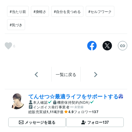
#当たり前
#身軽さ
#自分を見つめる
#セルフワーク
#気づき
6
一覧に戻る
てんせつ☆最適ライフをサポートする
本人確認
機密保持契約(NDA)
インボイス発行事業者
未登録
総販売実績
1,118
評価
4.9
フォロワー
137
メッセージを送る
フォロー
137