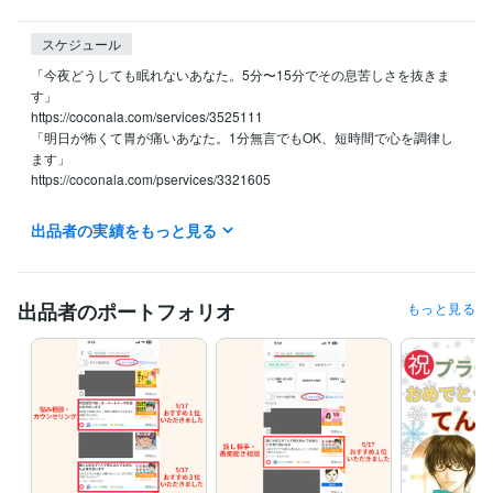
スケジュール
「今夜どうしても眠れないあなた。5分〜15分でその息苦しさを抜きま
す」

https://coconala.com/services/3525111

「明日が怖くて胃が痛いあなた。1分無言でもOK、短時間で心を調律し
ます」

https://coconala.com/pservices/3321605

1人で寂しい

出品者の実績をもっと見る
モヤモヤする

誰かに聞いてほしい

寄り添ってほしい

誰かと繋がりたい

出品者のポートフォリオ
もっと見る
何とかしたい

解決したい

じっくり、ゆったり話したい、

気軽に話したい　など

予約される方も

まずは最初にDMしてみてください♡

その後に予約をお願いします。
