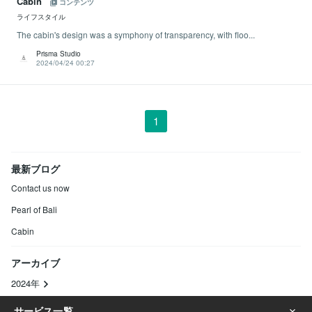
Cabin
コンテンツ
ライフスタイル
The cabin's design was a symphony of transparency, with floo...
Prisma Studio
2024/04/24 00:27
1
最新ブログ
Contact us now
Pearl of Bali
Cabin
アーカイブ
2024年