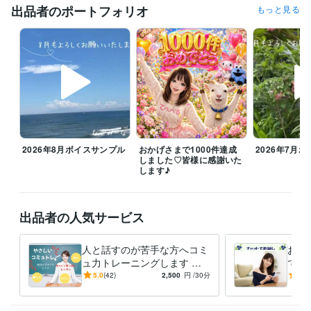
⭐️水曜は朝８時前後から断続的な待機予定となります

出品者のポートフォリオ
もっと見る
変更の場合もあるので→（DMでご確認くださきませ）

⭐️その他待機できるときはしております

ꕤ8月のご挨拶

毎日暑い日が続いていますね、体調崩されてないでしょうか？こう暑い
と何もする気になりませんよね。

お休みの日はゆっくりお家で過ごすのがよきかもです。誰かと話した
い、寂しい、愚痴言いたい時はお話ししにきてくださいね

今月も皆様が笑顔になるお手伝いをさせていただきたいと思っておりま
2026年8月ボイスサンプル
おかげさまで1000件達成
2026年7月
すのでどうぞよろしくお願いいたします(*ᴗ͈ˬᴗ͈)ꕤ*.ﾟ

しました♡皆様に感謝いた
します♪
雑談からお悩みまでぜひお電話お待ちしております！みなさまの心が和
み笑顔になりますように(⁎ᵕᴗᵕ⁎)

出品者の人気サービス
8月もよろしくお願いいたします( ⁎ᵕᴗᵕ⁎ )❤︎

人と話すのが苦手な方へコミ
お電
経験職種
ュ力トレーニングします 会
でお
営業 / 営業事務・アシスタント
経験年数 : 10年
話が苦手でも大丈夫！「自分
話が
5.0
(42)
2,500
円
/30分
5.0
事務・ビジネスサポート / 事務（一般事務）
経験年数 : 10年
らしく話せる」をやさしくレ
トで
ライフスタイル・その他 / 保育士・ベビーシッター
経験年数 : 2年
ッスン