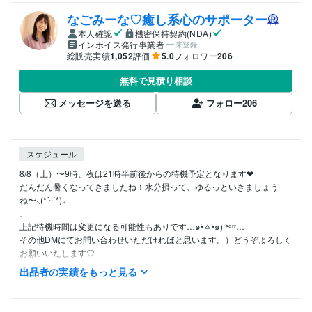
なごみーな♡癒し系心のサポーター
本人確認
機密保持契約(NDA)
インボイス発行事業者
未登録
総販売実績
1,052
評価
5.0
フォロワー
206
無料で見積り相談
メッセージを送る
フォロー
206
スケジュール
8/8（土）〜9時、夜は21時半前後からの待機予定となります❤︎

だんだん暑くなってきましたね！水分摂って、ゆるっといきましょう
ね〜⸜(*ˊᵕˋ*)⸝‬

、

上記待機時間は変更になる可能性もありです…๑•́ㅿ•̀๑) ᔆᵒʳʳ…

その他DMにてお問い合わせいただければと思います。）どうぞよろしく
お願いいたします♡

出品者の実績をもっと見る
⭐️基本的には平日大体20時前後〜25時（前後する可能性あります）また
平日の日中待機していることもありますが、短時間のご対応となります

⭐️土・日：可能な限り
