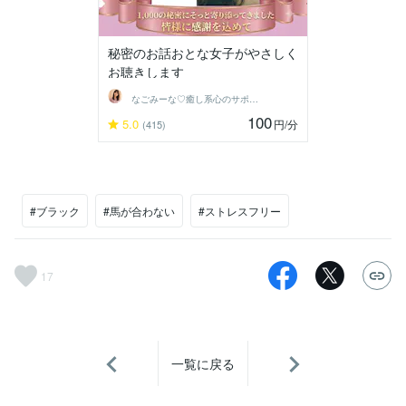
秘密のお話おとな女子がやさしく
お聴きします
なごみーな♡癒し系心のサポーター
100
5.0
円
/分
(415)
#ブラック
#馬が合わない
#ストレスフリー
17
一覧に戻る