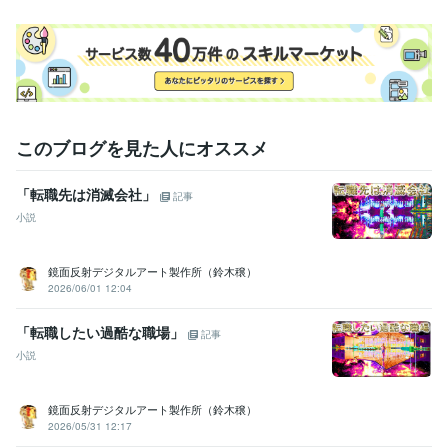
職歴
某メーカー
1992年3月 ~ 1993年5月
ファストフード
1994年3月 ~ 1997年2月
地域センター
2009年3月 ~ 2012年2月
住宅関連
2010年7月 ~ 2014年11月
建設関連
2013年3月 ~ 2017年7月
某メーカー
2014年3月 ~ 2016年9月
このブログを見た人にオススメ
住宅関連
2017年3月 ~ 2018年9月
自動車関連
2016年5月 ~ 2017年12月
2018年2月 ~ 2018年6月
2
018年8月 ~ 2020年5月
「転職先は消滅会社」
記事
建設関連
2020年7月 ~ 2021年2月
2021年5月 ~ 現在
小説
受賞歴
ココナラシルバーランクに昇格
オンラインパーソナルカラーアナリ
鏡面反射デジタルアート製作所（鈴木穣）
スト
オンライン似合う髪型診断アドバイザー
美Bodyタイプアナリ
2026/06/01 12:04
スト
ココナラプラチナランクに昇格
電話相談1000件超え
「転職したい過酷な職場」
記事
資格・検定
小説
インテリアコーディネーター
取得年 : 2010年
宅地建物取引士（旧 宅地建物取引主任者）
取得年 : 2021年
パーソナルカラーアナリスト
取得年 : 2023年
鏡面反射デジタルアート製作所（鈴木穣）
カラーセラピスト
取得年 : 2025年
2026/05/31 12:17