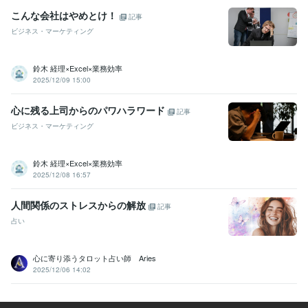
ビジネス・クリエイティブツール
こんな会社はやめとけ！
記事
Excel:10年
PowerPoint:10年
Word:10年
Canva:1年
ビジネス・マーケティング
得意分野
悩み相談・カウンセリング
やさしさ100%
鈴木 経理×Excel×業務効率
人間関係
お話し相手
仕事
恋愛
夫婦関係
2025/12/09 15:00
悩み相談・カウンセリング
寄り添いたい
学歴
心に残る上司からのパワハラワード
記事
短期大学
1990年3月 ~ 1992年2月
ビジネス・マーケティング
公立高等学校
1986年3月 ~ 1990年2月
語学力
鈴木 経理×Excel×業務効率
英語
日常会話レベル
2025/12/08 16:57
人間関係のストレスからの解放
記事
占い
心に寄り添うタロット占い師 Aries
2025/12/06 14:02