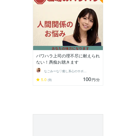
パワハラ上司の理不尽に耐えられ
ない！愚痴お聴きます
なごみーな♡癒し系心のサポーター
100
5.0
円
/分
(9)