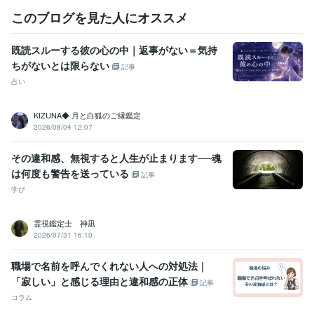
某メーカー
2014年3月 ~ 2016年9月
このブログを見た人にオススメ
住宅関連
2017年3月 ~ 2018年9月
自動車関連
2016年5月 ~ 2017年12月
2018年2月 ~ 2018年6月
2
018年8月 ~ 2020年5月
既読スルーする彼の心の中｜返事がない＝気持
建設関連
2020年7月 ~ 2021年2月
2021年5月 ~ 現在
ちがないとは限らない
記事
占い
受賞歴
ココナラシルバーランクに昇格
オンラインパーソナルカラーアナリ
スト
オンライン似合う髪型診断アドバイザー
美Bodyタイプアナリ
KIZUNA◆ 月と白狐のご縁鑑定
スト
ココナラプラチナランクに昇格
電話相談1000件超え
2026/08/04 12:07
資格・検定
その違和感、無視すると人生が止まります──魂
インテリアコーディネーター
取得年 : 2010年
は何度も警告を送っている
記事
宅地建物取引士（旧 宅地建物取引主任者）
取得年 : 2021年
学び
パーソナルカラーアナリスト
取得年 : 2023年
カラーセラピスト
取得年 : 2025年
霊視鑑定士 神凪
ビジネス・クリエイティブツール
2026/07/31 16:10
Excel:10年
PowerPoint:10年
Word:10年
Canva:1年
職場で名前を呼んでくれない人への対処法｜
得意分野
「寂しい」と感じる理由と違和感の正体
記事
悩み相談・カウンセリング
やさしさ100%
コラム
人間関係
お話し相手
仕事
恋愛
夫婦関係
悩み相談・カウンセリング
寄り添いたい