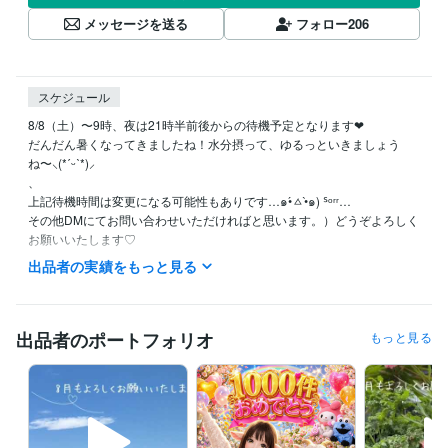
メッセージを送る
フォロー
206
スケジュール
8/8（土）〜9時、夜は21時半前後からの待機予定となります❤︎

だんだん暑くなってきましたね！水分摂って、ゆるっといきましょう
ね〜⸜(*ˊᵕˋ*)⸝‬

、

上記待機時間は変更になる可能性もありです…๑•́ㅿ•̀๑) ᔆᵒʳʳ…

その他DMにてお問い合わせいただければと思います。）どうぞよろしく
お願いいたします♡

出品者の実績をもっと見る
⭐️基本的には平日大体20時前後〜25時（前後する可能性あります）また
平日の日中待機していることもありますが、短時間のご対応となります

⭐️土・日：可能な限り

⭐️水曜は朝８時前後から断続的な待機予定となります

出品者のポートフォリオ
もっと見る
変更の場合もあるので→（DMでご確認くださきませ）

⭐️その他待機できるときはしております

ꕤ8月のご挨拶

毎日暑い日が続いていますね、体調崩されてないでしょうか？こう暑い
と何もする気になりませんよね。
