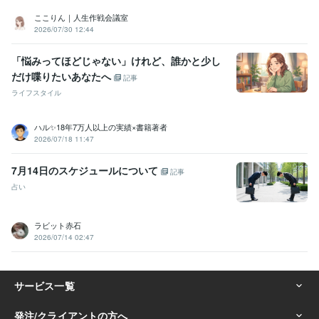
ここりん｜人生作戦会議室
学歴
2026/07/30 12:44
短期大学
1990年3月 ~ 1992年2月
公立高等学校
1986年3月 ~ 1990年2月
「悩みってほどじゃない」けれど、誰かと少し
だけ喋りたいあなたへ
語学力
記事
英語
日常会話レベル
ライフスタイル
ハル✨18年7万人以上の実績×書籍著者
2026/07/18 11:47
7月14日のスケジュールについて
記事
占い
ラビット赤石
2026/07/14 02:47