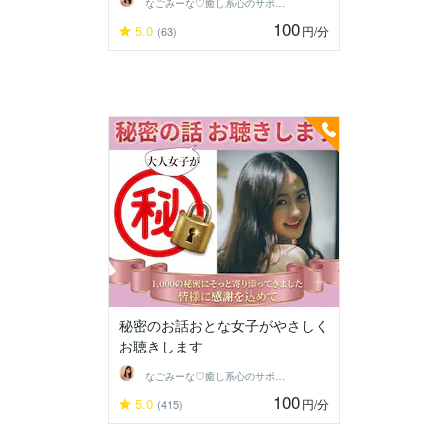
なごみーな♡癒し系心のサポーター
100
5.0
円
/分
(63)
秘密のお話おとな女子がやさしく
お聴きします
なごみーな♡癒し系心のサポーター
100
5.0
円
/分
(415)