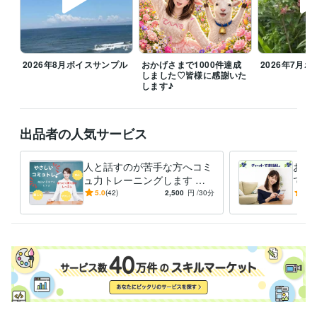
お休みの日はゆっくりお家で過ごすのがよきかもです。誰かと話した
い、寂しい、愚痴言いたい時はお話ししにきてくださいね

今月も皆様が笑顔になるお手伝いをさせていただきたいと思っておりま
2026年8月ボイスサンプル
おかげさまで1000件達成
2026年7月
すのでどうぞよろしくお願いいたします(*ᴗ͈ˬᴗ͈)ꕤ*.ﾟ

しました♡皆様に感謝いた
します♪
雑談からお悩みまでぜひお電話お待ちしております！みなさまの心が和
み笑顔になりますように(⁎ᵕᴗᵕ⁎)

出品者の人気サービス
8月もよろしくお願いいたします( ⁎ᵕᴗᵕ⁎ )❤︎

人と話すのが苦手な方へコミ
お電
経験職種
ュ力トレーニングします 会
でお
営業 / 営業事務・アシスタント
経験年数 : 10年
話が苦手でも大丈夫！「自分
話が
5.0
(42)
2,500
円
/30分
5.0
事務・ビジネスサポート / 事務（一般事務）
経験年数 : 10年
らしく話せる」をやさしくレ
トで
ライフスタイル・その他 / 保育士・ベビーシッター
経験年数 : 2年
ッスン
職歴
某メーカー
1992年3月 ~ 1993年5月
ファストフード
1994年3月 ~ 1997年2月
地域センター
2009年3月 ~ 2012年2月
住宅関連
2010年7月 ~ 2014年11月
建設関連
2013年3月 ~ 2017年7月