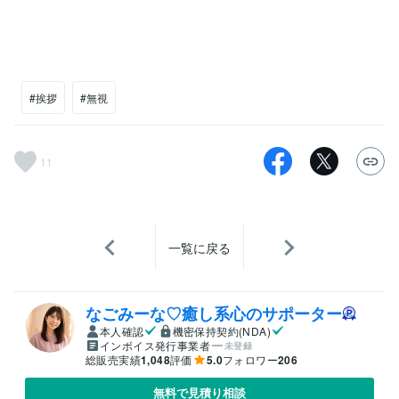
#挨拶
#無視
11
一覧に戻る
なごみーな♡癒し系心のサポーター
本人確認
機密保持契約(NDA)
インボイス発行事業者
未登録
総販売実績
1,048
評価
5.0
フォロワー
206
無料で見積り相談