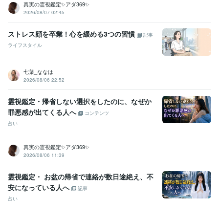
スト
オンライン似合う髪型診断アドバイザー
美Bodyタイプアナリ
真実の霊視鑑定✨アダ369✨
スト
ココナラプラチナランクに昇格
電話相談1000件超え
2026/08/07 02:45
資格・検定
ストレス顔を卒業！心を緩める3つの習慣
記事
インテリアコーディネーター
取得年 : 2010年
ライフスタイル
宅地建物取引士（旧 宅地建物取引主任者）
取得年 : 2021年
パーソナルカラーアナリスト
取得年 : 2023年
カラーセラピスト
取得年 : 2025年
七葉_ななは
2026/08/06 22:52
ビジネス・クリエイティブツール
Excel:10年
PowerPoint:10年
Word:10年
Canva:1年
霊視鑑定・帰省しない選択をしたのに、なぜか
罪悪感が出てくる人へ
コンテンツ
得意分野
悩み相談・カウンセリング
やさしさ100%
占い
人間関係
お話し相手
仕事
恋愛
夫婦関係
悩み相談・カウンセリング
寄り添いたい
真実の霊視鑑定✨アダ369✨
2026/08/06 11:39
学歴
短期大学
1990年3月 ~ 1992年2月
霊視鑑定・ お盆の帰省で連絡が数日途絶え、不
公立高等学校
1986年3月 ~ 1990年2月
安になっている人へ
記事
語学力
占い
英語
日常会話レベル