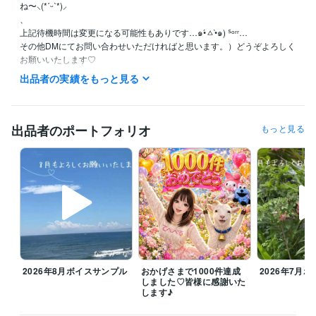
ね〜⸜(*ˊᵕˋ*)⸝‬

、

上記待機時間は変更になる可能性もありです…๑•́ㅿ•̀๑) ᔆᵒʳʳ…

その他DMにてお問い合わせいただければと思います。）どうぞよろしく
お願いいたします♡

出品者の実績をもっと見る
⭐️基本的には平日大体20時前後〜25時（前後する可能性あります）また
平日の日中待機していることもありますが、短時間のご対応となります

⭐️土・日：可能な限り

⭐️水曜は朝８時前後から断続的な待機予定となります

出品者のポートフォリオ
もっと見る
変更の場合もあるので→（DMでご確認くださきませ）

⭐️その他待機できるときはしております

ꕤ8月のご挨拶

毎日暑い日が続いていますね、体調崩されてないでしょうか？こう暑い
と何もする気になりませんよね。

お休みの日はゆっくりお家で過ごすのがよきかもです。誰かと話した
い、寂しい、愚痴言いたい時はお話ししにきてくださいね

今月も皆様が笑顔になるお手伝いをさせていただきたいと思っておりま
2026年8月ボイスサンプル
おかげさまで1000件達成
2026年7月
すのでどうぞよろしくお願いいたします(*ᴗ͈ˬᴗ͈)ꕤ*.ﾟ

しました♡皆様に感謝いた
します♪
雑談からお悩みまでぜひお電話お待ちしております！みなさまの心が和
み笑顔になりますように(⁎ᵕᴗᵕ⁎)
