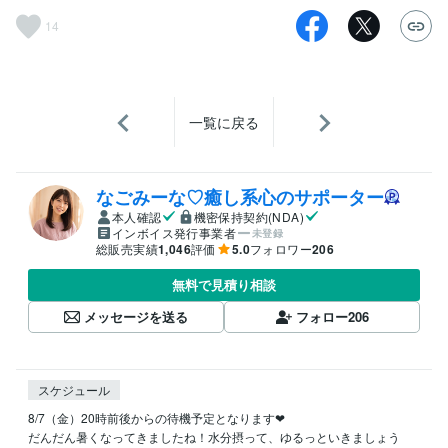
14
一覧に戻る
なごみーな♡癒し系心のサポーター
本人確認
機密保持契約(NDA)
インボイス発行事業者
未登録
総販売実績
1,046
評価
5.0
フォロワー
206
無料で見積り相談
メッセージを送る
フォロー
206
スケジュール
8/7（金）20時前後からの待機予定となります❤︎

だんだん暑くなってきましたね！水分摂って、ゆるっといきましょう