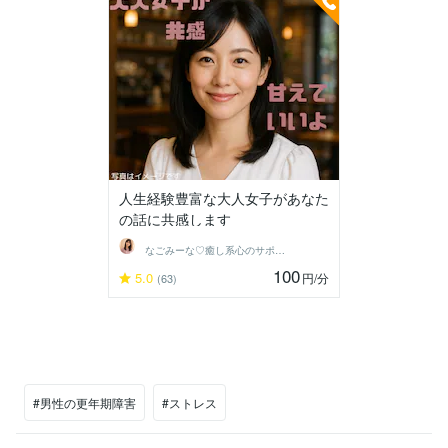
人生経験豊富な大人女子があなた
の話に共感します
なごみーな♡癒し系心のサポーター
100
5.0
円
/分
(63)
#男性の更年期障害
#ストレス