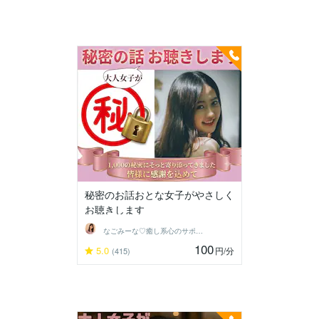
秘密のお話おとな女子がやさしく
お聴きします
なごみーな♡癒し系心のサポーター
100
5.0
円
/分
(415)