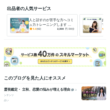
出品者の人気サービス
8月もよろしくお願いいたします( ⁎ᵕᴗᵕ⁎ )❤︎

人と話すのが苦手な方へコミ
お電
経験職種
ュ力トレーニングします 会
でお
営業 / 営業事務・アシスタント
経験年数 : 10年
話が苦手でも大丈夫！「自分
話が
5.0
(42)
2,500
円
/30分
5.0
事務・ビジネスサポート / 事務（一般事務）
経験年数 : 10年
らしく話せる」をやさしくレ
トで
ライフスタイル・その他 / 保育士・ベビーシッター
経験年数 : 2年
ッスン
職歴
某メーカー
1992年3月 ~ 1993年5月
ファストフード
1994年3月 ~ 1997年2月
地域センター
2009年3月 ~ 2012年2月
住宅関連
2010年7月 ~ 2014年11月
建設関連
2013年3月 ~ 2017年7月
某メーカー
2014年3月 ~ 2016年9月
このブログを見た人にオススメ
住宅関連
2017年3月 ~ 2018年9月
自動車関連
2016年5月 ~ 2017年12月
2018年2月 ~ 2018年6月
2
018年8月 ~ 2020年5月
霊視鑑定・ 立秋、恋愛の悩みが増える理由
コ
建設関連
2020年7月 ~ 2021年2月
2021年5月 ~ 現在
ンテンツ
占い
受賞歴
ココナラシルバーランクに昇格
オンラインパーソナルカラーアナリ