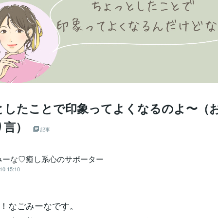
としたことで印象ってよくなるのよ〜（
り言）
記事
みーな♡癒し系心のサポーター
10 15:10
！なごみーなです。