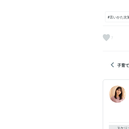
#言いかた次
7
子育
スケジ