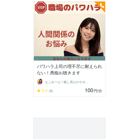
パワハラ上司の理不尽に耐えられ
ない！愚痴お聴きます
なごみーな♡癒し系心のサポーター
100
5.0
円
/分
(9)