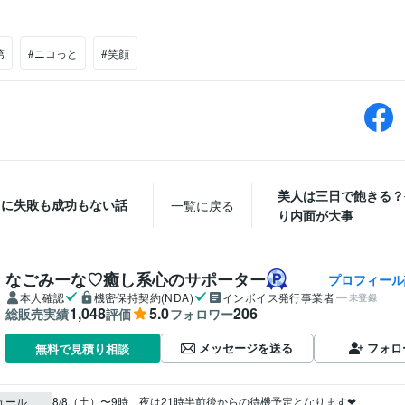
第
#ニコっと
#笑顔
美人は三日で飽きる？
てに失敗も成功もない話
一覧に戻る
り内面が大事
なごみーな♡癒し系心のサポーター
プロフィール
本人確認
機密保持契約(NDA)
インボイス発行事業者
未登録
1,048
5.0
206
総販売実績
評価
フォロワー
メッセージを送る
フォロ
無料で見積り相談
ュール
8/8（土）〜9時、夜は21時半前後からの待機予定となります❤︎
