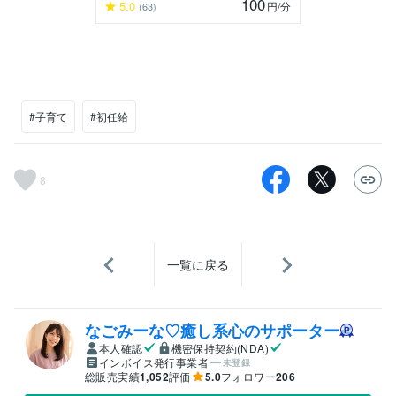
100
5.0
円
/分
(63)
#子育て
#初任給
8
一覧に戻る
なごみーな♡癒し系心のサポーター
本人確認
機密保持契約(NDA)
インボイス発行事業者
未登録
総販売実績
1,052
評価
5.0
フォロワー
206