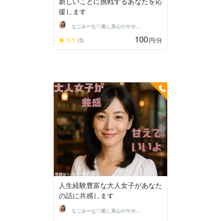
新しいことに挑戦するあなたを応
援します
なごみーな♡癒し系心のサポーター
100
5.0
円
/分
(5)
人生経験豊富な大人女子があなた
の話に共感します
なごみーな♡癒し系心のサポーター