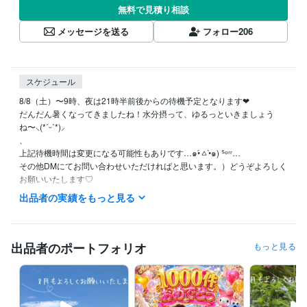
無料で見積り相談
メッセージを送る
フォロー
206
スケジュール
8/8（土）〜9時、夜は21時半前後からの待機予定となります❤︎

だんだん暑くなってきましたね！水分摂って、ゆるっといきましょう
ね〜⸜(*ˊᵕˋ*)⸝‬

、

上記待機時間は変更になる可能性もありです…๑•́ㅿ•̀๑) ᔆᵒʳʳ…

その他DMにてお問い合わせいただければと思います。）どうぞよろしく
お願いいたします♡

出品者の実績をもっと見る
⭐️基本的には平日大体20時前後〜25時（前後する可能性あります）また
平日の日中待機していることもありますが、短時間のご対応となります

⭐️土・日：可能な限り

⭐️水曜は朝８時前後から断続的な待機予定となります

出品者のポートフォリオ
もっと見る
変更の場合もあるので→（DMでご確認くださきませ）

⭐️その他待機できるときはしております

ꕤ8月のご挨拶
