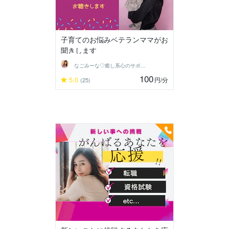
子育てのお悩みベテランママがお
聞きします
なごみーな♡癒し系心のサポーター
100
5.0
円
/分
(25)