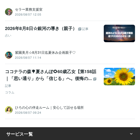
悩み相談・カウンセリング
寄り添いたい
セラー業務支援室
2026/08/07 12:05
学歴
短期大学
1990年3月 ~ 1992年2月
2026年8月8日☆銀河の導き（親子）
公立高等学校
1986年3月 ~ 1990年2月
記事
占い
語学力
英語
日常会話レベル
紫園美月☆8月31日迄夏休み企画親子♡
2026/08/07 11:14
ココナラの森🌳夏さんぽ🌻60歳乙女【第158話
｜「思い通り」から「信じる」へ。後悔の...
記事
コラム
ひろの心の伴走ルーム｜安心して話せる場所
2026/08/07 09:24