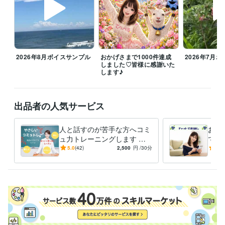
毎日暑い日が続いていますね、体調崩されてないでしょうか？こう暑い
と何もする気になりませんよね。

お休みの日はゆっくりお家で過ごすのがよきかもです。誰かと話した
い、寂しい、愚痴言いたい時はお話ししにきてくださいね

今月も皆様が笑顔になるお手伝いをさせていただきたいと思っておりま
2026年8月ボイスサンプル
おかげさまで1000件達成
2026年7月
すのでどうぞよろしくお願いいたします(*ᴗ͈ˬᴗ͈)ꕤ*.ﾟ

しました♡皆様に感謝いた
します♪
雑談からお悩みまでぜひお電話お待ちしております！みなさまの心が和
み笑顔になりますように(⁎ᵕᴗᵕ⁎)

出品者の人気サービス
8月もよろしくお願いいたします( ⁎ᵕᴗᵕ⁎ )❤︎

人と話すのが苦手な方へコミ
お電
経験職種
ュ力トレーニングします 会
でお
営業 / 営業事務・アシスタント
経験年数 : 10年
話が苦手でも大丈夫！「自分
話が
5.0
(42)
2,500
円
/30分
5.0
事務・ビジネスサポート / 事務（一般事務）
経験年数 : 10年
らしく話せる」をやさしくレ
トで
ライフスタイル・その他 / 保育士・ベビーシッター
経験年数 : 2年
ッスン
職歴
某メーカー
1992年3月 ~ 1993年5月
ファストフード
1994年3月 ~ 1997年2月
地域センター
2009年3月 ~ 2012年2月
住宅関連
2010年7月 ~ 2014年11月