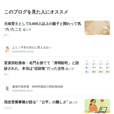
建設関連
2013年3月 ~ 2017年7月
某メーカー
2014年3月 ~ 2016年9月
このブログを見た人にオススメ
住宅関連
2017年3月 ~ 2018年9月
自動車関連
2016年5月 ~ 2017年12月
2018年2月 ~ 2018年6月
2
018年8月 ~ 2020年5月
元保育士として5,000人以上の親子と関わって気
建設関連
2020年7月 ~ 2021年2月
2021年5月 ~ 現在
づいたこと
記事
占い
受賞歴
ココナラシルバーランクに昇格
オンラインパーソナルカラーアナリ
スト
オンライン似合う髪型診断アドバイザー
美Bodyタイプアナリ
よん｜不安を安心に変える占い
スト
ココナラプラチナランクに昇格
電話相談1000件超え
2026/08/09 03:05
資格・検定
盲派四柱推命：名門を捨てて「身弱財旺」と誤
インテリアコーディネーター
取得年 : 2010年
診された、本当は“従財格”だった女性
記事
宅地建物取引士（旧 宅地建物取引主任者）
取得年 : 2021年
占い
パーソナルカラーアナリスト
取得年 : 2023年
カラーセラピスト
取得年 : 2025年
麦穂中国本場・3000件鑑定の四柱推命師
ビジネス・クリエイティブツール
2026/08/08 09:21
Excel:10年
PowerPoint:10年
Word:10年
Canva:1年
現役営業事務が語る“「公平」の難しさ”
記事
得意分野
コラム
悩み相談・カウンセリング
やさしさ100%
人間関係
お話し相手
仕事
恋愛
夫婦関係