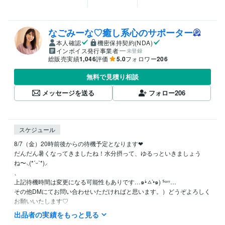
なごみーな♡癒し系心のサポーター
本人確認
機密保持契約(NDA)
インボイス発行事業者
未登録
総販売実績
1,046
評価
5.0
フォロワー
206
無料で見積り相談
メッセージを送る
フォロー
206
スケジュール
8/7（金）20時前後からの待機予定となります❤︎

だんだん暑くなってきましたね！水分摂って、ゆるっといきましょう
ね〜⸜(*ˊᵕˋ*)⸝‬

、

上記待機時間は変更になる可能性もありです…๑•́ㅿ•̀๑) ᔆᵒʳʳ…

その他DMにてお問い合わせいただければと思います。）どうぞよろしく
お願いいたします♡

出品者の実績をもっと見る
⭐️基本的には平日大体20時前後〜25時（前後する可能性あります）また