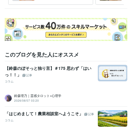
らしく話せる」をやさしくレ
トで
ライフスタイル・その他 / 保育士・ベビーシッター
経験年数 : 2年
ッスン
職歴
某メーカー
1992年3月 ~ 1993年5月
ファストフード
1994年3月 ~ 1997年2月
地域センター
2009年3月 ~ 2012年2月
住宅関連
2010年7月 ~ 2014年11月
建設関連
2013年3月 ~ 2017年7月
某メーカー
2014年3月 ~ 2016年9月
このブログを見た人にオススメ
住宅関連
2017年3月 ~ 2018年9月
自動車関連
2016年5月 ~ 2017年12月
2018年2月 ~ 2018年6月
2
018年8月 ~ 2020年5月
【鈴森のぼそっと独り言】＃175 思わず「はい
建設関連
2020年7月 ~ 2021年2月
2021年5月 ~ 現在
っ！！」
記事
コラム
受賞歴
ココナラシルバーランクに昇格
オンラインパーソナルカラーアナリ
スト
オンライン似合う髪型診断アドバイザー
美Bodyタイプアナリ
鈴森理乃｜霊感タロット×心理学
スト
ココナラプラチナランクに昇格
電話相談1000件超え
2026/08/07 03:20
資格・検定
「はじめまして！農業相談室へようこそ」
記事
インテリアコーディネーター
取得年 : 2010年
コラム
宅地建物取引士（旧 宅地建物取引主任者）
取得年 : 2021年
パーソナルカラーアナリスト
取得年 : 2023年