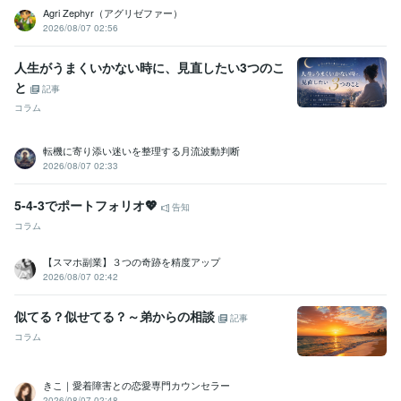
カラーセラピスト
取得年 : 2025年
Agri Zephyr（アグリゼファー）
2026/08/07 02:56
ビジネス・クリエイティブツール
Excel:10年
PowerPoint:10年
Word:10年
Canva:1年
人生がうまくいかない時に、見直したい3つのこ
と
記事
得意分野
悩み相談・カウンセリング
やさしさ100%
コラム
人間関係
お話し相手
仕事
恋愛
夫婦関係
悩み相談・カウンセリング
寄り添いたい
転機に寄り添い迷いを整理する月流波動判断
2026/08/07 02:33
学歴
短期大学
1990年3月 ~ 1992年2月
5-4-3でポートフォリオ💖
公立高等学校
1986年3月 ~ 1990年2月
告知
コラム
語学力
英語
日常会話レベル
【スマホ副業】３つの奇跡を精度アップ
2026/08/07 02:42
似てる？似せてる？～弟からの相談
記事
コラム
きこ｜愛着障害との恋愛専門カウンセラー
2026/08/07 02:48