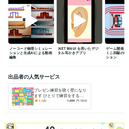
その他ツール
Godot Engine :1年
.NET MAUI:0年
MATLAB:8年
Julia:0年
学歴
奈良先端科学技術大学院大学
2012年3月 ~ 2018年2月
ノーコード物理シミュレー
.NET MAUI を用いたデジ
ゲーム開発エ
ションと生成AIによる動画
タル耳かきアプリ
ミニ四駆の物
編集
ション
出品者の人気サービス
プレゼン練習を聴く壁になり
ます ひとりで練習をする、
あなたをサポートします。
4.0
(2)
1,000
円
/30分