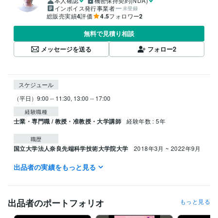
本人確認
機密保持契約(NDA)
インボイス発行事業者
未登録
総販売実績
4
評価
4.5
フォロワー
2
無料で見積り相談
メッセージを送る
フォロー
2
スケジュール
（平日）9:00 -- 11:30, 13:00 -- 17:00 
経験職種
士業・専門職 / 教授・准教授・大学講師
経験年数 : 5年
職歴
国立大学法人奈良先端科学技術大学院大学
2018年3月 ~ 2022年9月
出品者の実績をもっと見る
プログラミング言語・フレームワーク
C#:0年
Python:3年
ビジネス・クリエイティブツール
出品者のポートフォリオ
もっと見る
Inkscape:1年
Blender:0年
Stable Diffusion:0年