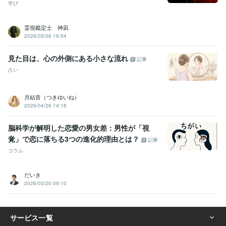
学び
霊視鑑定士 神凪
2026/05/06 19:54
見た目は、心の外側にある小さな流れ
記事
占い
月結音（つきゆいね）
2026/04/26 14:18
脳科学が解明した恋愛の男女差：男性が「視
覚」で恋に落ちる3つの進化的理由とは？
記事
コラム
だいき
2026/03/20 09:10