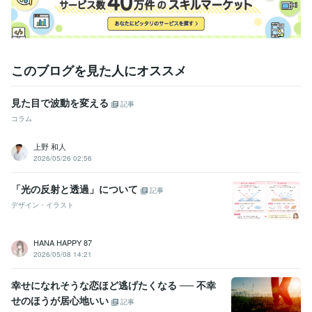
このブログを見た人にオススメ
見た目で波動を変える
記事
コラム
上野 和人
2026/05/26 02:56
「光の反射と透過」について
記事
デザイン・イラスト
HANA HAPPY 87
2026/05/08 14:21
幸せになれそうな恋ほど逃げたくなる ── 不幸
せのほうが居心地いい
記事