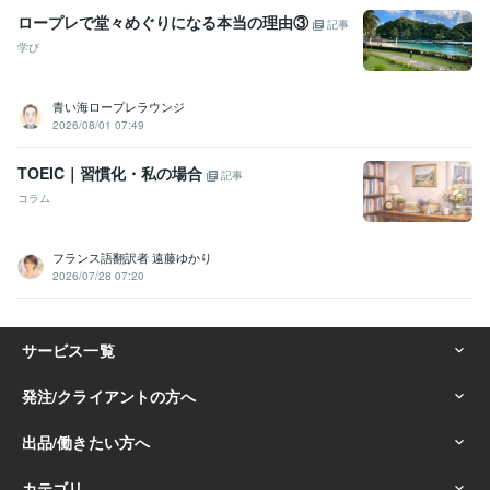
ロープレで堂々めぐりになる本当の理由③
記事
学び
青い海ロープレラウンジ
2026/08/01 07:49
TOEIC｜習慣化・私の場合
記事
コラム
フランス語翻訳者 遠藤ゆかり
2026/07/28 07:20