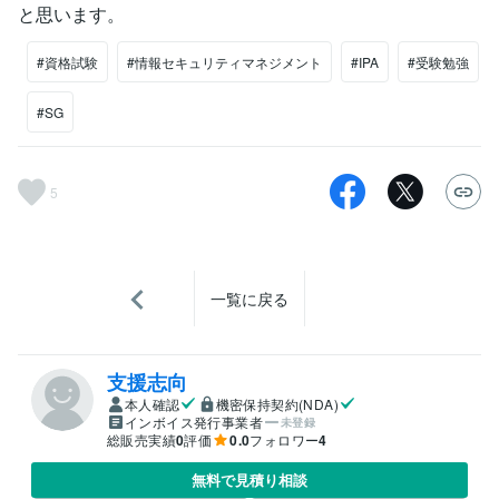
と思います。
#資格試験
#情報セキュリティマネジメント
#IPA
#受験勉強
#SG
5
一覧に戻る
支援志向
本人確認
機密保持契約(NDA)
インボイス発行事業者
未登録
総販売実績
0
評価
0.0
フォロワー
4
無料で見積り相談