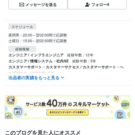
メッセージを送る
フォロー
4
スケジュール
夜間帯：22:00～翌02:00間で応調整

土曜日：15:00～翌02:00間で応調整
経験職種
エンジニア / インフラエンジニア
経験年数 : 12年
エンジニア / 情報システム・社内SE
経験年数 : 5年
カスタマーサポート・カスタマーサクセス / カスタマーサポート・ヘ
ルプデスク
経験年数 : 9年
出品者の実績をもっと見る
カスタマーサポート・カスタマーサクセス / コールセンター管理・運
営
経験年数 : 5年
建築・土木・施工管理 / 施工管理・監理
経験年数 : 13年
得意分野
学習指導・資格・キャリア相談
電気通信系の実務を含むレクチャ
放送通信業界
このブログを見た人にオススメ