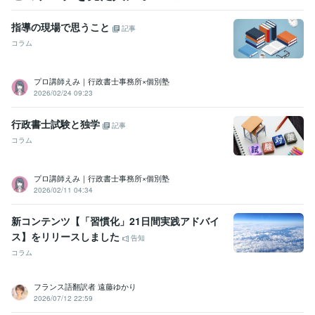
指導の現場で思うこと
記事
コラム
プロ講師えみ｜行政書士事務所×個別塾
2026/02/24 09:23
行政書士試験と独学
記事
コラム
プロ講師えみ｜行政書士事務所×個別塾
2026/02/11 04:34
新コンテンツ【「習慣化」21日間実践アドバイ
ス】をリリースしました
告知
コラム
フランス語翻訳者 遠藤ゆかり
2026/07/12 22:59