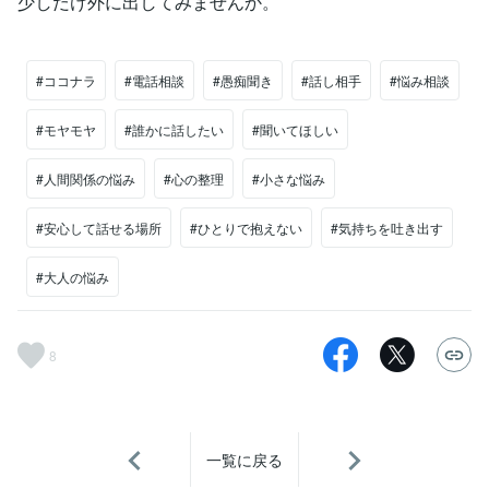
少しだけ外に出してみませんか。
#ココナラ
#電話相談
#愚痴聞き
#話し相手
#悩み相談
#モヤモヤ
#誰かに話したい
#聞いてほしい
#人間関係の悩み
#心の整理
#小さな悩み
#安心して話せる場所
#ひとりで抱えない
#気持ちを吐き出す
#大人の悩み
8
一覧に戻る