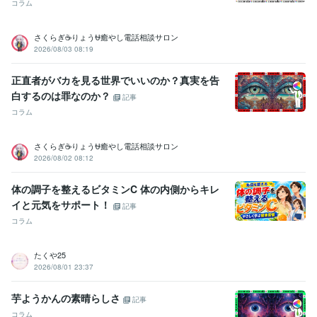
コラム
さくらぎ☕りょう⛎癒やし電話相談サロン
2026/08/03 08:19
正直者がバカを見る世界でいいのか？真実を告
白するのは罪なのか？
記事
コラム
さくらぎ☕りょう⛎癒やし電話相談サロン
2026/08/02 08:12
体の調子を整えるビタミンC 体の内側からキレ
イと元気をサポート！
記事
コラム
たくや25
2026/08/01 23:37
芋ようかんの素晴らしさ
記事
コラム