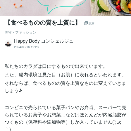
【食べるものの質を上質に】
記事
美容・ファッション
Happy Body コンシェルジュ
2024/03/16 12:23
私たちのカラダは口にするもので出来ています。
また、腸内環境は見た目（お肌）に表れるといわれます。
それならば、食べるものの質を上質なものに変えていきま
しょう♪
コンビニで売られている菓子パンやお弁当、スーパーで売
られているお菓子やお惣菜…などはほとんどが内臓脂肪が
つくもの（保存料や添加物等）しか入っていません(´;ω;
｀)