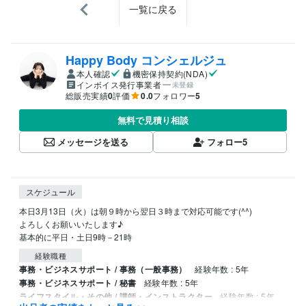
一覧に戻る
Happy Body コンシェルジュ
本人確認
機密保持契約(NDA)
インボイス発行事業者
未登録
総販売実績
0
評価
0.0
フォロワー
5
無料で見積り相談
メッセージを送る
フォロー
5
スケジュール
本日3月13日（火）は朝９時から翌日３時まで対応可能です(^^)

よろしくお願いいたします♪

基本的に平日・土日9時－21時　
経験職種
事務・ビジネスサポート / 事務（一般事務）
経験年数 : 5年
事務・ビジネスサポート / 秘書
経験年数 : 5年
ライフスタイル・その他 / 講師・インストラクター
経験年数 : 5年