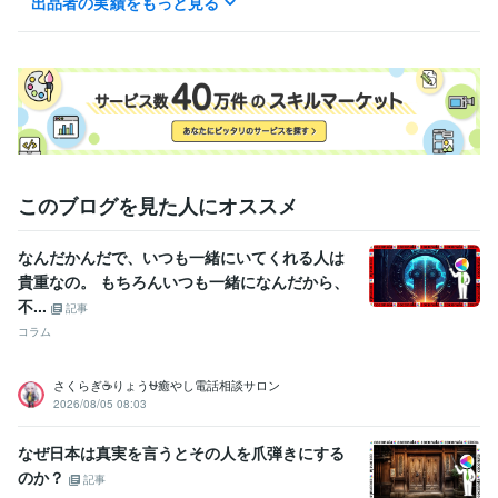
出品者の実績をもっと見る
ライフスタイル・その他 / カウンセラー・コーチ
経験年数 : 10年
職歴
Happy Body コンシェルジュ
2015年4月 ~ 現在
資格・検定
全米ヨガアライアンスRYT200
取得年 : 2017年
認定ダイエットインストラクター
取得年 : 2014年
パーソナルカラーアナリスト
取得年 : 2009年
秘書技能検定3級
取得年 : 1993年
このブログを見た人にオススメ
得意分野
なんだかんだで、いつも一緒にいてくれる人は
オンラインレッスン・習い事
全米ヨガアライアンスRYT200
貴重なの。 もちろんいつも一緒になんだから、
健康・美容
オンラインレッスン・習い事
ダイエットインストラクター
不...
記事
コラム
学歴
短期大学
1993年3月 ~ 1995年2月
さくらぎ☕りょう⛎癒やし電話相談サロン
2026/08/05 08:03
なぜ日本は真実を言うとその人を爪弾きにする
のか？
記事