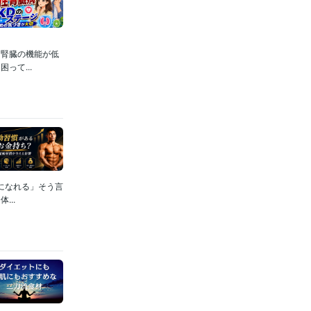
腎臓の機能が低
って...
になれる」そう言
..