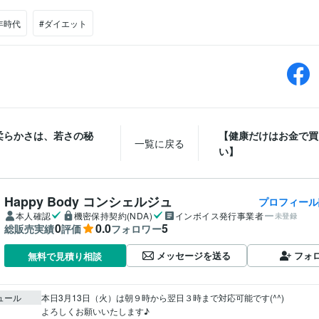
年時代
#ダイエット
柔らかさは、若さの秘
【健康だけはお金で買
一覧に戻る
い】
Happy Body コンシェルジュ
プロフィール
本人確認
機密保持契約(NDA)
インボイス発行事業者
未登録
0
0.0
5
総販売実績
評価
フォロワー
メッセージを送る
フォ
無料で見積り相談
ュール
本日3月13日（火）は朝９時から翌日３時まで対応可能です(^^)

よろしくお願いいたします♪
