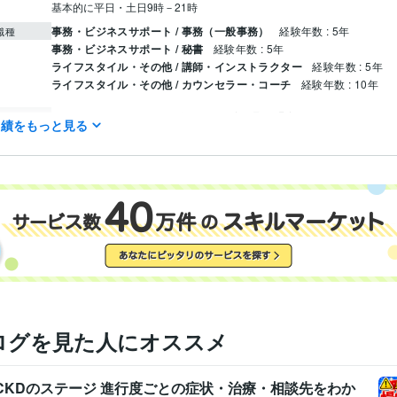
基本的に平日・土日9時－21時　
事務・ビジネスサポート / 事務（一般事務）
経験年数 : 5年
職種
事務・ビジネスサポート / 秘書
経験年数 : 5年
ライフスタイル・その他 / 講師・インストラクター
経験年数 : 5年
ライフスタイル・その他 / カウンセラー・コーチ
経験年数 : 10年
Happy Body コンシェルジュ
2015年4月 ~ 現在
歴
実績をもっと見る
全米ヨガアライアンスRYT200
取得年 : 2017年
検定
認定ダイエットインストラクター
取得年 : 2014年
パーソナルカラーアナリスト
取得年 : 2009年
秘書技能検定3級
取得年 : 1993年
オンラインレッスン・習い事
全米ヨガアライアンスRYT200
分野
健康・美容
オンラインレッスン・習い事
ダイエットインストラクター
短期大学
1993年3月 ~ 1995年2月
歴
ログを見た人にオススメ
CKDのステージ 進行度ごとの症状・治療・相談先をわか