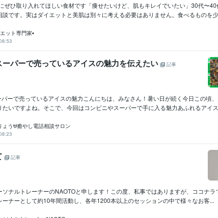
性にぜひ取り入れてほしい食材です「痩せたいけど、肌もキレイでいたい」30代〜4
相談です。実はダイエットと美肌は別々に考える必要はありません。食べるものを少..
イエット専門家▪️
08:53
スーパーで売っているアイスの魅力を伝えたい
記事
スーパーで売っているアイスの魅力こんにちは、みなさん！暑い日が続く今日この頃
りたいですよね。そこで、今回はコンビニやスーパーで手に入る魅力あふれるアイスクリ
りょう⛎癒やし電話相談サロン
08:23
て
記事
ーソナルトレーナーのNAOTOと申します！この度、私事ではありますが、ココナラ
ーナーとして約10年間活動し、各年1200本以上のセッションの中で様々なお客...