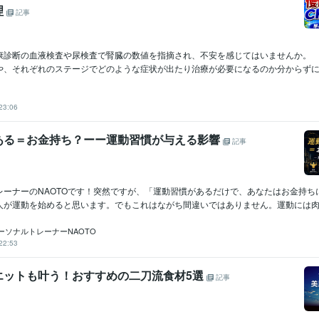
理
記事
診断の血液検査や尿検査で腎臓の数値を指摘され、不安を感じてはいませんか。 
や、それぞれのステージでどのような症状が出たり治療が必要になるのか分からずに困
23:06
ある＝お金持ち？ーー運動習慣が与える影響
記事
レーナーのNAOTOです！突然ですが、「運動習慣があるだけで、あなたはお金持ち
人が運動を始めると思います。でもこれはながち間違いではありません。運動には肉体.
ーソナルトレーナーNAOTO
22:53
エットも叶う！おすすめの二刀流食材5選
記事