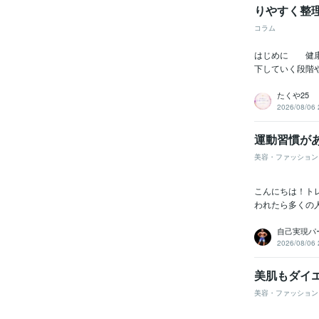
りやすく整
コラム
はじめに 健康
下していく段階
たくや25
2026/08/06 
運動習慣が
美容・ファッション
こんにちは！ト
われたら多くの
自己実現パ
2026/08/06 
美肌もダイ
美容・ファッション