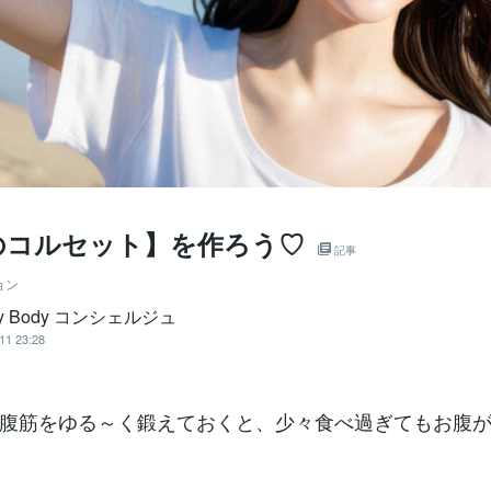
のコルセット】を作ろう♡
記事
ョン
py Body コンシェルジュ
11 23:28
腹筋をゆる～く鍛えておくと、少々食べ過ぎてもお腹