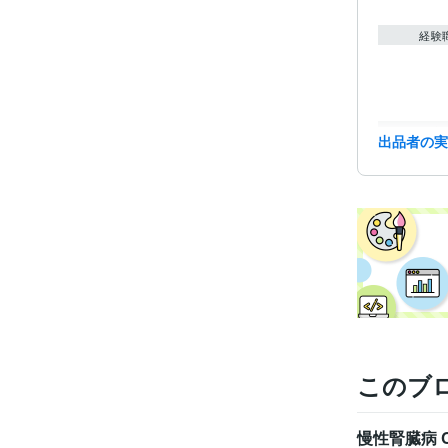
経験
職
出品者の
資格・
得意
学
このブ
慢性腎臓病 