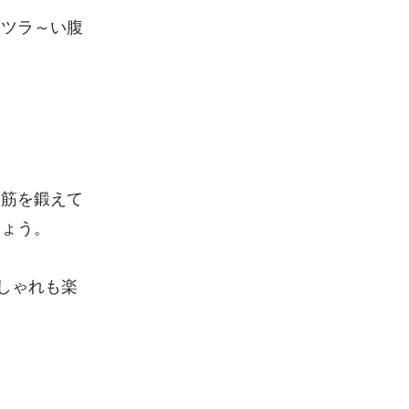
るツラ～い腹
腹筋を鍛えて
しょう。
しゃれも楽