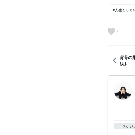
#人生１００
5
背骨の
訣♪
スケジ