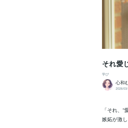
それ愛
学び
心和
2026/03/
「それ、“
嫉妬が激し