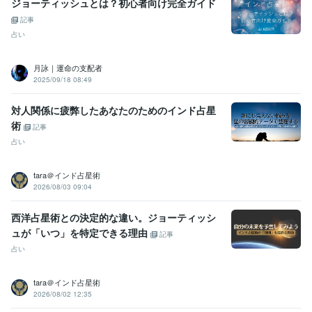
ジョーティッシュとは？初心者向け完全ガイド
記事
占い
月詠｜運命の支配者
2025/09/18 08:49
対人関係に疲弊したあなたのためのインド占星
術
記事
占い
tara＠インド占星術
2026/08/03 09:04
西洋占星術との決定的な違い。ジョーティッシ
ュが「いつ」を特定できる理由
記事
占い
tara＠インド占星術
2026/08/02 12:35