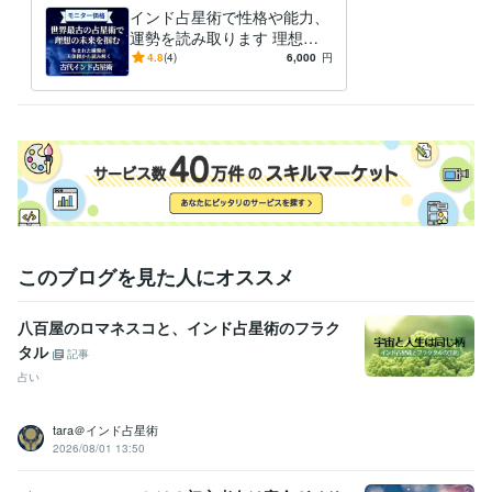
インド占星術で性格や能力、
スペイン語
日常会話レベル
運勢を読み取ります 理想の
未来を掴むための行動・決断
4.8
(4)
6,000
円
のガイダンス。
このブログを見た人にオススメ
八百屋のロマネスコと、インド占星術のフラク
タル
記事
占い
tara＠インド占星術
2026/08/01 13:50