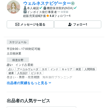
ウェルネスナビゲーター
本人確認
機密保持契約(NDA)
インボイス発行事業者
未登録
総販売実績
4
評価
4.8
フォロワー
1
メッセージを送る
フォロー
1
スケジュール
平日9:00～17:00対応可能

土日祝休業
得意分野
占い
インド占星術
占い
アーユルヴェーダ
ヨガ
インド
キャリア
体質
人間関係
健康
人生設計
ビジネス
住まい・美容・生活相談
海外旅行プランニング
旅行
お出掛けの相談
アーユルヴェーダ
ヨガ
健康
海外
英語
出品者の実績をもっと見る
学歴
カリフォルニア州立大学
1996年8月 ~ 2021年2月
出品者の人気サービス
語学力
英語
ビジネスレベル