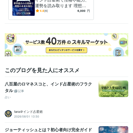
スペイン語
日常会話レベル
運勢を読み取ります 理想の
未来を掴むための行動・決断
4.8
(4)
6,000
円
のガイダンス。
このブログを見た人にオススメ
八百屋のロマネスコと、インド占星術のフラク
タル
記事
占い
tara＠インド占星術
2026/08/01 13:50
ジョーティッシュとは？初心者向け完全ガイド