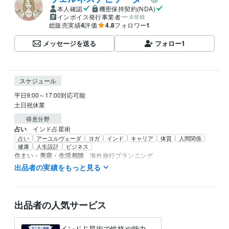
本人確認
機密保持契約(NDA)
インボイス発行事業者
未登録
総販売実績
4
評価
4.8
フォロワー
1
メッセージを送る
フォロー
1
スケジュール
平日9:00～17:00対応可能

土日祝休業
得意分野
占い
インド占星術
占い
アーユルヴェーダ
ヨガ
インド
キャリア
体質
人間関係
健康
人生設計
ビジネス
住まい・美容・生活相談
海外旅行プランニング
旅行
お出掛けの相談
アーユルヴェーダ
ヨガ
健康
海外
英語
出品者の実績をもっと見る
学歴
カリフォルニア州立大学
1996年8月 ~ 2021年2月
出品者の人気サービス
語学力
英語
ビジネスレベル
インド占星術で性格や能力、