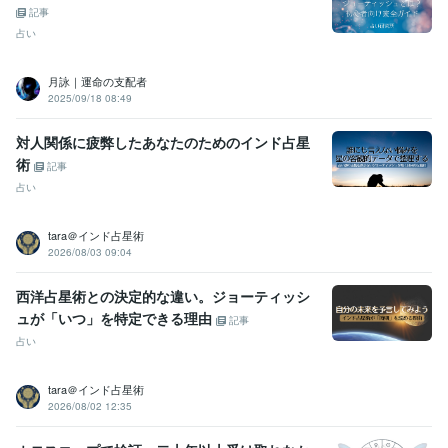
記事
占い
月詠｜運命の支配者
2025/09/18 08:49
対人関係に疲弊したあなたのためのインド占星
術
記事
占い
tara＠インド占星術
2026/08/03 09:04
西洋占星術との決定的な違い。ジョーティッシ
ュが「いつ」を特定できる理由
記事
占い
tara＠インド占星術
2026/08/02 12:35