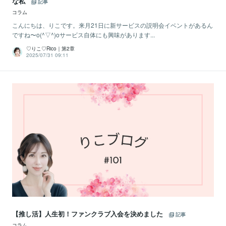
な私
記事
コラム
こんにちは、りこです。来月21日に新サービスの説明会イベントがあるん
ですね〜o(^▽^)oサービス自体にも興味があります...
♡りこ♡Rico｜第2章
2025/07/31 09:11
【推し活】人生初！ファンクラブ入会を決めました
記事
コラム