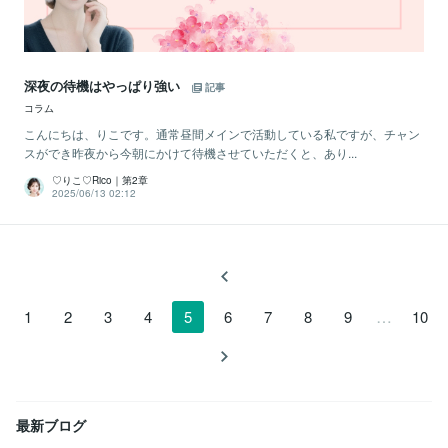
深夜の待機はやっぱり強い
記事
コラム
こんにちは、りこです。通常昼間メインで活動している私ですが、チャン
スができ昨夜から今朝にかけて待機させていただくと、あり...
♡りこ♡Rico｜第2章
2025/06/13 02:12
…
1
2
3
4
5
6
7
8
9
10
最新ブログ