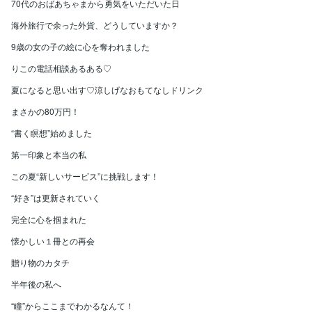
70代のおばあちゃまから勇気をいただいた日
海外旅行で余った外貨、どうしていますか？
9歳の女の子の絵に心を奪われました
りこの電話相談あるある♡
夏になると思い出す♡涼しげなおもてなしドリンク
まさかの80万円！
“書く瞑想”始めました
第一印象と本当の私
この夏“新しいサービス”に挑戦します！
“好き”は更新されていく
完全に心を掴まれた
懐かしい１冊との再会
贈り物のカタチ
半年後の私へ
“瞳”からここまでわかるなんて！