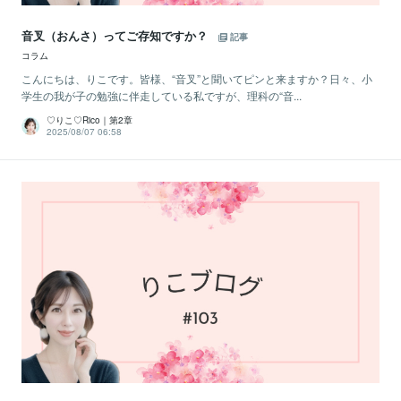
音叉（おんさ）ってご存知ですか？
記事
コラム
こんにちは、りこです。皆様、“音叉”と聞いてピンと来ますか？日々、小
学生の我が子の勉強に伴走している私ですが、理科の“音...
♡りこ♡Rico｜第2章
2025/08/07 06:58