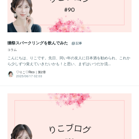
獺祭スパークリングを飲んでみた
記事
コラム
こんにちは、りこです。先日、同い年の友人に日本酒を勧められ、これか
ら少しずつ覚えていきたいかも！と思い、まずはいつだか流...
♡りこ♡Rico｜第2章
2025/06/17 02:03